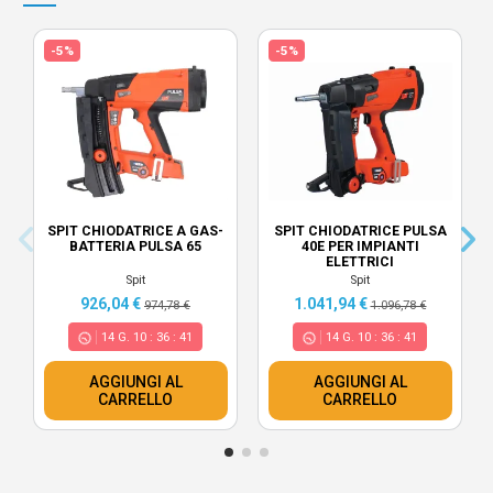
-5%
-5%
SPIT CHIODATRICE A GAS-
SPIT CHIODATRICE PULSA
BATTERIA PULSA 65
40E PER IMPIANTI
ELETTRICI
Spit
Spit
926,04 €
1.041,94 €
974,78 €
1.096,78 €
14
G.
10
:
36
:
40
14
G.
10
:
36
:
40
AGGIUNGI AL
AGGIUNGI AL
CARRELLO
CARRELLO