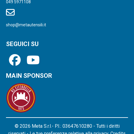
049 5971108
shop@metautensili.it
SEGUICI SU
MAIN SPONSOR
© 2026 Meta S.r.l.- P.I.: 03647610280 - Tutti i diritti
riservati - Le tue preferenze relative alla privacy.
Credits