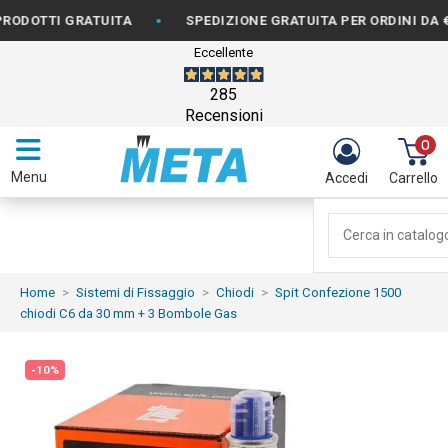
•
TTI GRATUITA
SPEDIZIONE GRATUITA PER ORDINI DA €150
Eccellente
285
Recensioni
0
Menu
Accedi
Carrello
Home
Sistemi di Fissaggio
Chiodi
Spit Confezione 1500
chiodi C6 da 30 mm + 3 Bombole Gas
-10%