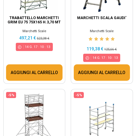
TRABATTELLO MARCHETTI
MARCHETTI SCALA GAUDI'
GRIM EU 75 75X165 H.3,70 MT
Marchetti Scale
Marchetti Scale
497,21 €
523,38 €
14
G.
17
:
10
:
13
119,38 €
125,66 €
14
G.
17
:
10
:
13
AGGIUNGI AL CARRELLO
AGGIUNGI AL CARRELLO
-5%
-5%