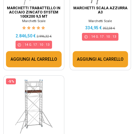
MARCHETTI TRABATTELLO IN
MARCHETTI SCALA AZZURRA
ACCIAIO ZINCATO SYSTEM
A3
100X200 9,5 MT
Marchetti Scale
Marchetti Scale
334,95 €
352,58 €
2.846,50 €
2.996,32 €
14
G.
17
:
10
:
13
14
G.
17
:
10
:
13
AGGIUNGI AL CARRELLO
AGGIUNGI AL CARRELLO
-5%