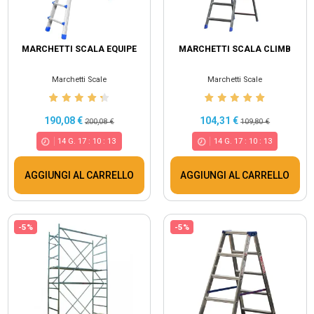
MARCHETTI SCALA EQUIPE
MARCHETTI SCALA CLIMB
Marchetti Scale
Marchetti Scale
190,08 €
104,31 €
200,08 €
109,80 €
14
G.
17
:
10
:
13
14
G.
17
:
10
:
13
AGGIUNGI AL CARRELLO
AGGIUNGI AL CARRELLO
-5%
-5%