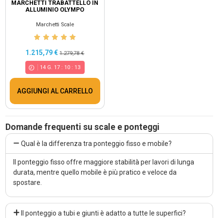
MARCHETTI TRABATTELLO IN
ALLUMINIO OLYMPO
Marchetti Scale
1.215,79 €
1.279,78 €
14
G.
17
:
10
:
13
AGGIUNGI AL CARRELLO
Domande frequenti su scale e ponteggi
Qual è la differenza tra ponteggio fisso e mobile?
Il ponteggio fisso offre maggiore stabilità per lavori di lunga
durata, mentre quello mobile è più pratico e veloce da
spostare.
Il ponteggio a tubi e giunti è adatto a tutte le superfici?