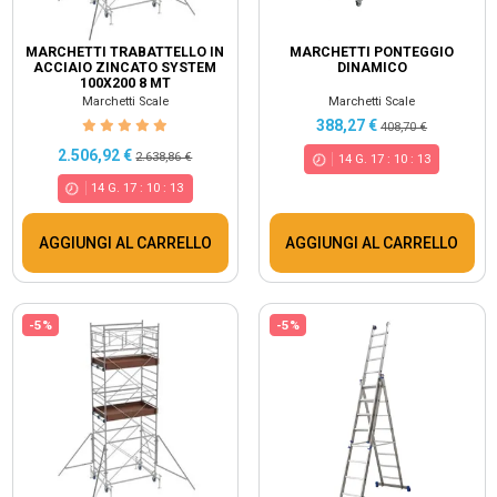
MARCHETTI TRABATTELLO IN
MARCHETTI PONTEGGIO
ACCIAIO ZINCATO SYSTEM
DINAMICO
100X200 8 MT
Marchetti Scale
Marchetti Scale
388,27 €
408,70 €
2.506,92 €
2.638,86 €
14
G.
17
:
10
:
13
14
G.
17
:
10
:
13
AGGIUNGI AL CARRELLO
AGGIUNGI AL CARRELLO
-5%
-5%