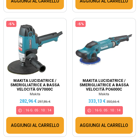
AGGIUNGI AL CARRELLO
AGGIUNGI AL CARRELLO
-5%
-5%
MAKITA LUCIDATRICE /
MAKITA LUCIDATRICE /
SMERIGLIATRICE A BASSA
SMERIGLIATRICE A BASSA
VELOCITÀ GV7000C
VELOCITÀ PO6000C
Makita
Makita
282,96 €
333,13 €
297,86 €
350,66 €
16
G.
05
:
10
:
14
16
G.
05
:
10
:
14
AGGIUNGI AL CARRELLO
AGGIUNGI AL CARRELLO