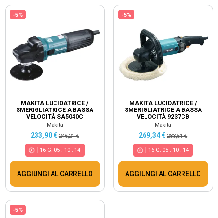
-5%
-5%
MAKITA LUCIDATRICE /
MAKITA LUCIDATRICE /
SMERIGLIATRICE A BASSA
SMERIGLIATRICE A BASSA
VELOCITÀ SA5040C
VELOCITÀ 9237CB
Makita
Makita
233,90 €
269,34 €
246,21 €
283,51 €
16
G.
05
:
10
:
14
16
G.
05
:
10
:
14
AGGIUNGI AL CARRELLO
AGGIUNGI AL CARRELLO
-5%