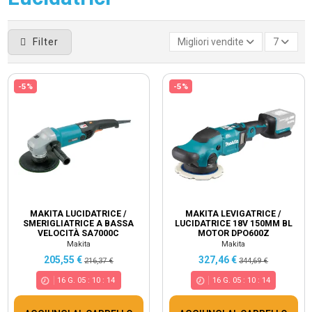
Filter
Migliori vendite
7
-5%
-5%
MAKITA LUCIDATRICE /
MAKITA LEVIGATRICE /
SMERIGLIATRICE A BASSA
LUCIDATRICE 18V 150MM BL
VELOCITÀ SA7000C
MOTOR DPO600Z
Makita
Makita
205,55 €
327,46 €
216,37 €
344,69 €
16
G.
05
:
10
:
14
16
G.
05
:
10
:
14