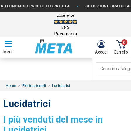
•
CNICA SU PRODOTTI GRATUITA
SPEDIZIONE GRATUITA PER 
Eccellente
285
Recensioni
0
Menu
Accedi
Carrello
Home
Elettroutensili
Lucidatrici
Lucidatrici
I più venduti del mese in
Lucidatrici