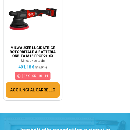
MILWAUKEE LUCIDATRICE
ROTORBITALE A BATTERIA
ORBITA M18 FROP21-0X
Milwaukee tools
491,18 €
517,04 €
16
G.
05
:
10
:
14
AGGIUNGI AL CARRELLO
Iscriviti alla newsletter e ricevi in