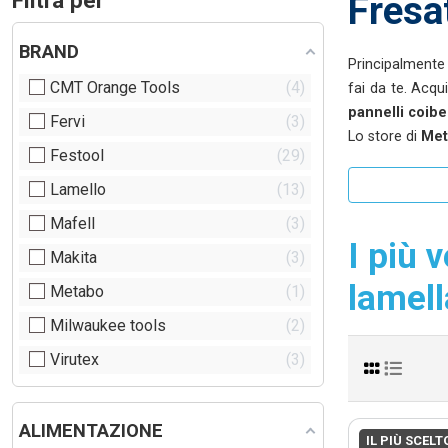
Filtra per
Fresat
BRAND
Principalmente 
CMT Orange Tools
4
fai da te. Acqu
pannelli coibe
Fervi
3
Lo store di
Met
Festool
29
Lamello
13
Mafell
3
I più 
Makita
3
lamell
Metabo
1
Milwaukee tools
2
Virutex
3
ALIMENTAZIONE
IL PIÙ SCELT