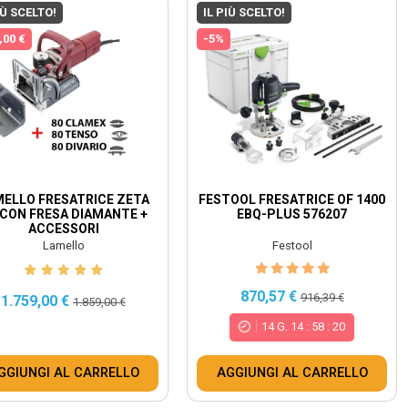
IÙ SCELTO!
IL PIÙ SCELTO!
,00 €
-5%
ELLO FRESATRICE ZETA
FESTOOL FRESATRICE OF 1400
 CON FRESA DIAMANTE +
EBQ-PLUS 576207
ACCESSORI
Lamello
Festool
870,57 €
916,39 €
1.759,00 €
1.859,00 €
14
G.
14
:
58
:
18
GGIUNGI AL CARRELLO
AGGIUNGI AL CARRELLO