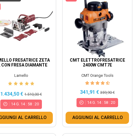
ELLO FRESATRICE ZETA
CMT ELETTROFRESATRICE
 CON FRESA DIAMANTE
2400W CMT7E
Lamello
CMT Orange Tools
341,91 €
359,90 €
1.434,50 €
1.510,00 €
14
G.
14
:
58
:
18
14
G.
14
:
58
:
18
GGIUNGI AL CARRELLO
AGGIUNGI AL CARRELLO