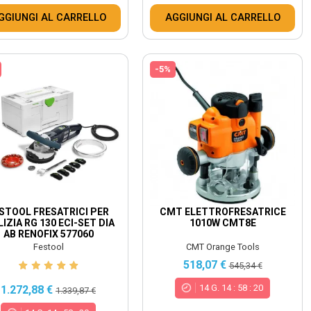
GGIUNGI AL CARRELLO
AGGIUNGI AL CARRELLO
-5%
STOOL FRESATRICI PER
CMT ELETTROFRESATRICE
LIZIA RG 130 ECI-SET DIA
1010W CMT8E
AB RENOFIX 577060
Festool
CMT Orange Tools
518,07 €
545,34 €
14
G.
14
:
58
:
18
1.272,88 €
1.339,87 €