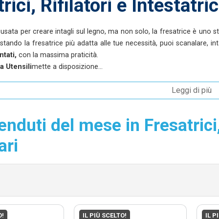
rici, Rifilatori e Intestatric
usata per creare intagli sul legno, ma non solo, la fresatrice è uno s
istando la fresatrice più adatta alle tue necessità, puoi scanalare, i
ntati,
con la massima praticità.
a Utensili
mette a disposizione...
Leggi di più
venduti del mese in Fresatrici, 
ari
O!
IL PIÙ SCELTO!
IL P