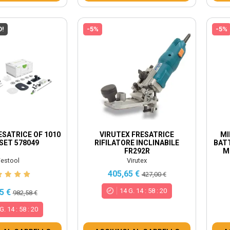
O!
-5%
-5%
SATRICE OF 1010
VIRUTEX FRESATRICE
MI
SET 578049
RIFILATORE INCLINABILE
BATT
FR292R
M
estool
Virutex
405,65 €
427,00 €
14
G.
14
:
58
:
18
5 €
982,58 €
G.
14
:
58
:
18