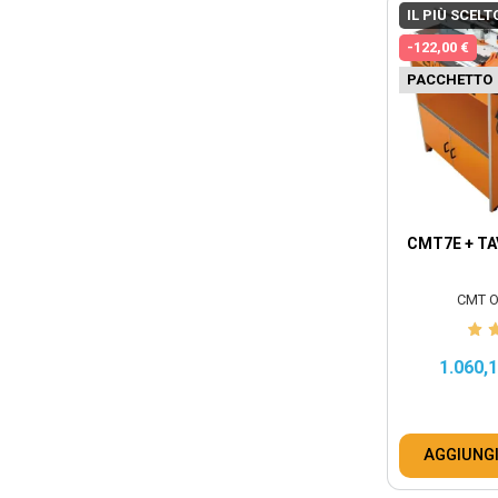
IL PIÙ SCELT
-122,00 €
PACCHETTO
CMT7E + TA
CMT O
1.060,
AGGIUNGI