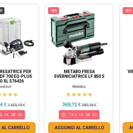
O!
-5%
-5%
RESATRICE PER
METABO FRESA
VI
 DF 700 EQ-PLUS
SVERNICIATRICE LF 850 S
 XL 576426
estool
Metabo
34 €
369,72 €
1.655,10 €
389,18 €
G.
14
:
58
:
18
14
G.
14
:
58
:
18
 AL CARRELLO
AGGIUNGI AL CARRELLO
A