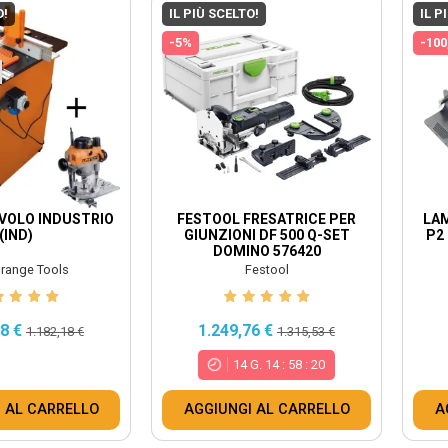
O!
IL PIÙ SCELTO!
IL P
-5%
-100
VOLO INDUSTRIO
FESTOOL FRESATRICE PER
LAM
(IND)
GIUNZIONI DF 500 Q-SET
P2
DOMINO 576420
range Tools
Festool
18 €
1.249,76 €
1.182,18 €
1.315,53 €
14
G.
14
:
58
:
18
 AL CARRELLO
AGGIUNGI AL CARRELLO
A