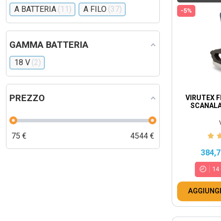
A BATTERIA
11
A FILO
37
-5%
GAMMA BATTERIA
18 V
2
PREZZO
VIRUTEX F
SCANALA
75
€
4544
€
384,7
14
AGGIUNGI