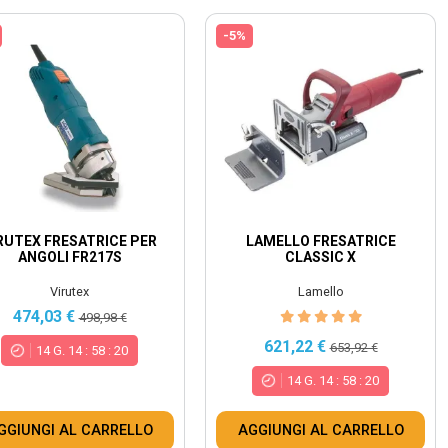
-5%
RUTEX FRESATRICE PER
LAMELLO FRESATRICE
ANGOLI FR217S
CLASSIC X
Virutex
Lamello
474,03 €
498,98 €
621,22 €
653,92 €
14
G.
14
:
58
:
18
14
G.
14
:
58
:
18
GGIUNGI AL CARRELLO
AGGIUNGI AL CARRELLO