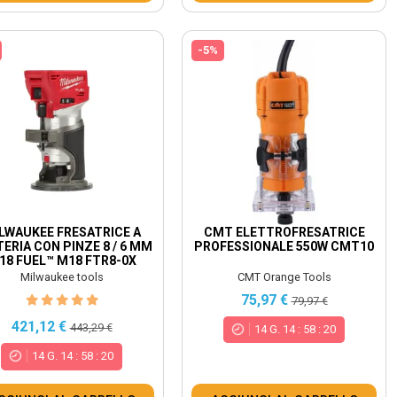
-5%
LWAUKEE FRESATRICE A
CMT ELETTROFRESATRICE
ERIA CON PINZE 8 / 6 MM
PROFESSIONALE 550W CMT10
18 FUEL™ M18 FTR8-0X
Milwaukee tools
CMT Orange Tools
75,97 €
79,97 €
421,12 €
443,29 €
14
G.
14
:
58
:
18
14
G.
14
:
58
:
18