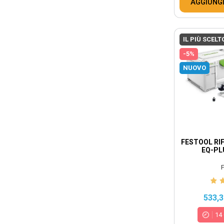
AGGIUNGI
IL PIÙ SCELT
-5%
NUOVO
FESTOOL RIF
EQ-PL
F
533,3
14