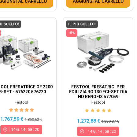
GGIUNGI AL CARRELLO
AGGIUNGI AL CARRELLO
IÙ SCELTO!
IL PIÙ SCELTO!
-5%
OOL FRESATRICE OF 2200
FESTOOL FRESATRICI PER
B-SET - 576220 576220
EDILIZIA RG 130 ECI-SET DIA
HD RENOFIX 577059
Festool
Festool
1.767,59 €
1.860,62 €
1.272,88 €
1.339,87 €
14
G.
14
:
58
:
18
14
G.
14
:
58
:
18