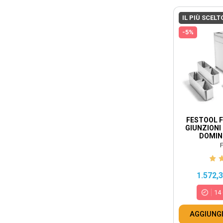
IL PIÙ SCELT
-5%
FESTOOL F
GIUNZIONI
DOMINO
F
1.572,
14
AGGIUNGI