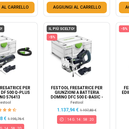
 AL CARRELLO
AGGIUNGI AL CARRELLO
A
O!
IL PIÙ SCELTO!
-5%
-5%
RESATRICE PER
FESTOOL FRESATRICE PER
FE
 DF 500 Q-PLUS
GIUNZIONI A BATTERIA
EDI
NO 576413
DOMINO DFC 500 E-BASIC -
578120
estool
Festool
1.137,94 €
1.197,83 €
98 €
1.195,76 €
14
G.
14
:
58
:
18
G.
14
:
58
:
18