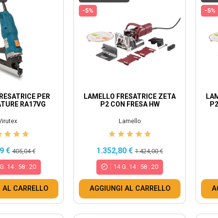
-5%
-5%
RESATRICE PER
LAMELLO FRESATRICE ZETA
LAM
TURE RA17VG
P2 CON FRESA HW
P2
Virutex
Lamello
9 €
1.352,80 €
405,04 €
1.424,00 €
G.
14
:
58
:
18
14
G.
14
:
58
:
18
 AL CARRELLO
AGGIUNGI AL CARRELLO
A