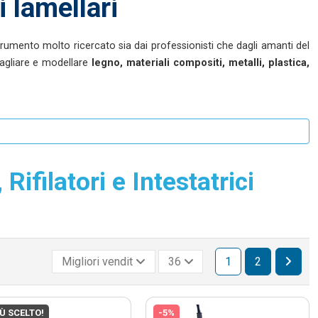
i lamellari
trumento molto ricercato sia dai professionisti che dagli amanti del
ntagliare e modellare
legno, materiali compositi, metalli, plastica,
Rifilatori e Intestatrici
Migliori vendite
36
1
2
IÙ SCELTO!
-5%