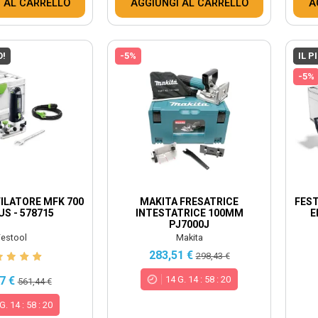
 AL CARRELLO
AGGIUNGI AL CARRELLO
A
O!
-5%
IL P
-5%
ILATORE MFK 700
MAKITA FRESATRICE
FEST
US - 578715
INTESTATRICE 100MM
E
PJ7000J
estool
Makita
283,51 €
298,43 €
14
G.
14
:
58
:
18
7 €
561,44 €
G.
14
:
58
:
18