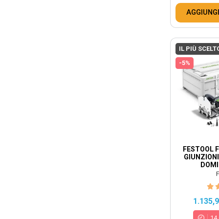
AGGIUNGI
IL PIÙ SCELT
-5%
FESTOOL F
GIUNZIONI
DOMI
F
1.135,
14