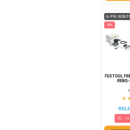
IL PIÙ SCELT
-5%
FESTOOL FRE
REBQ-
F
933,4
14