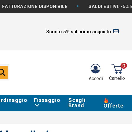
•
ONE DISPONIBILE
SALDI ESTIVI: -5% E OLTRE S
Sconto 5% sul primo acquisto
0
Carrello
Accedi
ardinaggio
Fissaggio
Scegli
Brand
Offerte