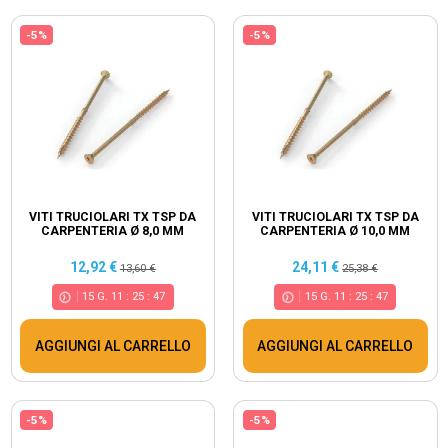
-5%
-5%
VITI TRUCIOLARI TX TSP DA
VITI TRUCIOLARI TX TSP DA
CARPENTERIA Ø 8,0 MM
CARPENTERIA Ø 10,0 MM
12,92 €
24,11 €
13,60 €
25,38 €
15
G.
11
:
25
:
46
15
G.
11
:
25
:
46
AGGIUNGI AL CARRELLO
AGGIUNGI AL CARRELLO
-5%
-5%