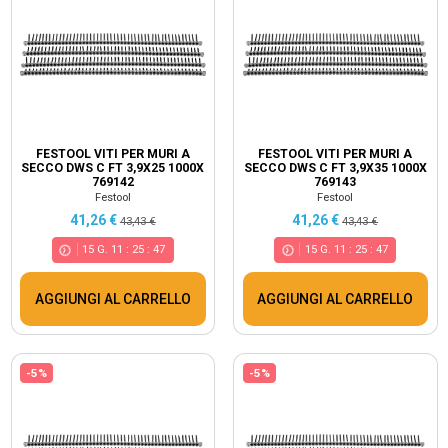
FESTOOL VITI PER MURI A
FESTOOL VITI PER MURI A
SECCO DWS C FT 3,9X25 1000X
SECCO DWS C FT 3,9X35 1000X
769142
769143
Festool
Festool
41,26 €
41,26 €
43,43 €
43,43 €
15
G.
11
:
25
:
46
15
G.
11
:
25
:
46
AGGIUNGI AL CARRELLO
AGGIUNGI AL CARRELLO
-5%
-5%