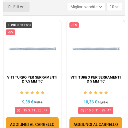
Filter
Migliori vendite
10
IL PIÙ SCELTO!
-5%
-5%
VITI TURBO PER SERRAMENTI
VITI TURBO PER SERRAMENTI
Ø 7,5 MM TC
Ø 5 MM TC
9,39 €
10,36 €
9,88 €
10,91 €
15
G.
11
:
25
:
46
15
G.
11
:
25
:
46
AGGIUNGI AL CARRELLO
AGGIUNGI AL CARRELLO