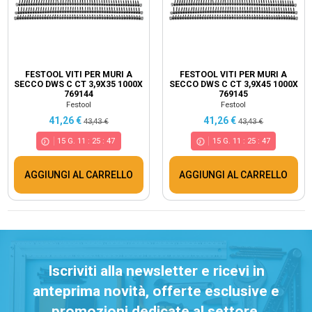
FESTOOL VITI PER MURI A
FESTOOL VITI PER MURI A
SECCO DWS C CT 3,9X35 1000X
SECCO DWS C CT 3,9X45 1000X
769144
769145
Festool
Festool
41,26 €
41,26 €
43,43 €
43,43 €
15
G.
11
:
25
:
46
15
G.
11
:
25
:
46
AGGIUNGI AL CARRELLO
AGGIUNGI AL CARRELLO
Iscriviti alla newsletter e ricevi in
anteprima novità, offerte esclusive e
promozioni dedicate al settore.