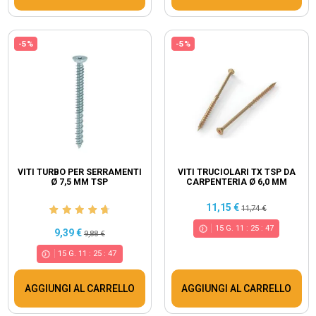
-5%
-5%
VITI TURBO PER SERRAMENTI
VITI TRUCIOLARI TX TSP DA
Ø 7,5 MM TSP
CARPENTERIA Ø 6,0 MM
11,15 €
11,74 €
15
G.
11
:
25
:
46
9,39 €
9,88 €
15
G.
11
:
25
:
46
AGGIUNGI AL CARRELLO
AGGIUNGI AL CARRELLO