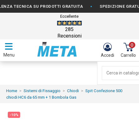
•
 TECNICA SU PRODOTTI GRATUITA
SPEDIZIONE GRATUITA 
Eccellente
285
Recensioni
0
Menu
Accedi
Carrello
Home
Sistemi di Fissaggio
Chiodi
Spit Confezione 500
chiodi HC6 da 65 mm + 1 Bombola Gas
-10%