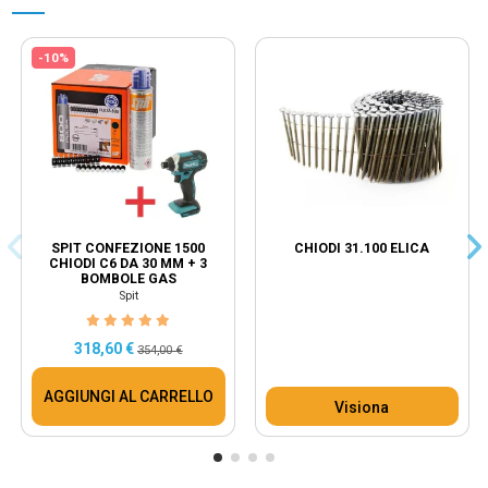
-10%
SPIT CONFEZIONE 1500
CHIODI 31.100 ELICA
CHIODI C6 DA 30 MM + 3
BOMBOLE GAS
Spit
318,60 €
354,00 €
AGGIUNGI AL CARRELLO
Visiona