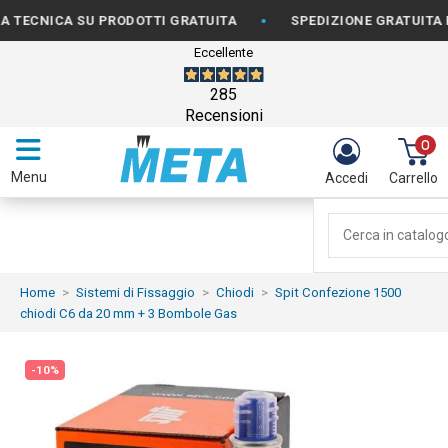
•
NICA SU PRODOTTI GRATUITA
SPEDIZIONE GRATUITA PER O
Eccellente
285
Recensioni
0
Menu
Accedi
Carrello
Home
Sistemi di Fissaggio
Chiodi
Spit Confezione 1500
chiodi C6 da 20 mm + 3 Bombole Gas
-10%