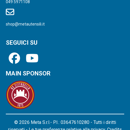
049 5971108
shop@metautensili.it
SEGUICI SU
MAIN SPONSOR
© 2026 Meta S.r.l.- P.I.: 03647610280 - Tutti i diritti
riservati - Le tue preferenze relative alla privacy.
Credits