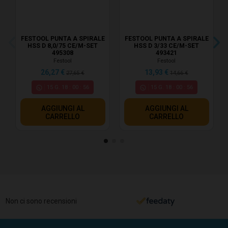
FESTOOL PUNTA A SPIRALE
FESTOOL PUNTA A SPIRALE
HSS D 8,0/75 CE/M-SET
HSS D 3/33 CE/M-SET
495308
493421
Festool
Festool
26,27 €
13,93 €
27,65 €
14,66 €
15
G.
18
:
00
:
55
15
G.
18
:
00
:
55
AGGIUNGI AL
AGGIUNGI AL
CARRELLO
CARRELLO
Non ci sono recensioni