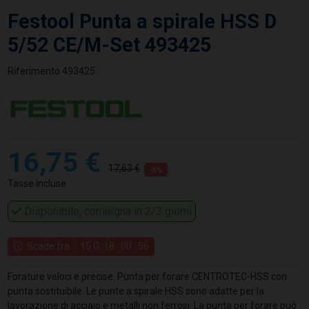
Festool Punta a spirale HSS D
5/52 CE/M-Set 493425
Riferimento
493425
16,75 €
17,63 €
-5%
Tasse incluse
Disponibile, consegna in 2/3 giorni
Scade fra
15
G.
18
:
00
:
55
Forature veloci e precise. Punta per forare CENTROTEC-HSS con
punta sostituibile. Le punte a spirale HSS sono adatte per la
lavorazione di acciaio e metalli non ferrosi. La punta per forare può