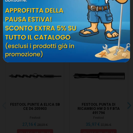
8 ALTRI PRODOTTI SIMILI:
-5%
-5%
FESTOOL PUNTE A ELICA SB
FESTOOL PUNTA DI
CE D6 205903
RICAMBIO HW D 5 F.BTA
491794
Festool
Festool
27,16 €
35,97 €
28,59 €
37,86 €