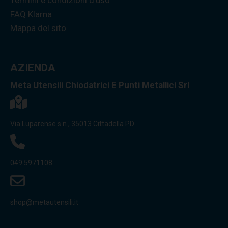
Termini e condizioni d'uso
FAQ Klarna
Mappa del sito
AZIENDA
Meta Utensili Chiodatrici E Punti Metallici Srl
Via Luparense s.n., 35013 Cittadella PD
049 5971108
shop@metautensili.it