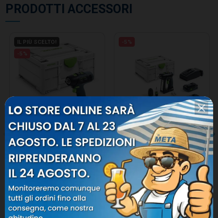
PRODOTTI ACCESSORI
IL PIÙ SCELTO!
-5%
-5%
FESTOOL TRAPANO
FESTOOL TRAPANO
AVVITATORE A BATTERIA T
AVVITATORE A BATTERIA C
18+3-BASIC 576448
18 HPC 4,0 I-PLUS 576435
Festool
Festool
630,57 €
663,76 €
301,42 €
317,29 €
15
G.
18
:
00
:
55
15
G.
18
:
00
:
55
AGGIUNGI AL CARRELLO
AGGIUNGI AL CARRELLO