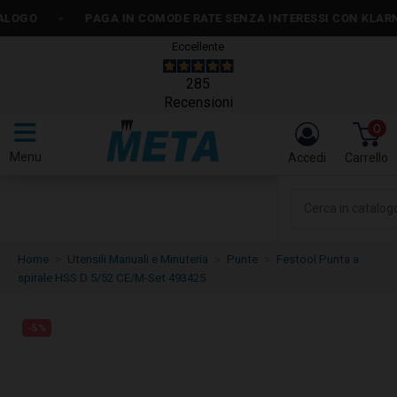
•
PAGA IN COMODE RATE SENZA INTERESSI CON KLARNA O PA
Eccellente
285
Recensioni
0
Menu
Accedi
Carrello
Home
Utensili Manuali e Minuteria
Punte
Festool Punta a
spirale HSS D 5/52 CE/M-Set 493425
-5%