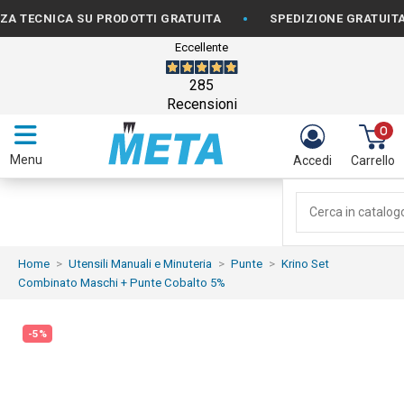
•
ECNICA SU PRODOTTI GRATUITA
SPEDIZIONE GRATUITA PER
Eccellente
285
Recensioni
0
Menu
Accedi
Carrello
Home
Utensili Manuali e Minuteria
Punte
Krino Set
Combinato Maschi + Punte Cobalto 5%
-5%