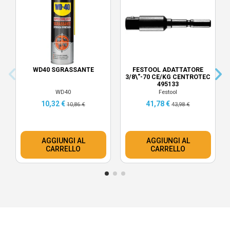
WD40 SGRASSANTE
FESTOOL ADATTATORE
3/8\"-70 CE/KG CENTROTEC
495133
WD40
Festool
10,32 €
41,78 €
10,86 €
43,98 €
AGGIUNGI AL
AGGIUNGI AL
CARRELLO
CARRELLO