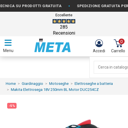
•
 SU PRODOTTI GRATUITA
SPEDIZIONE GRATUITA PER ORDIN
Eccellente
285
Recensioni
0
Menu
Accedi
Carrello
Home
Giardinaggio
Motoseghe
Elettroseghe a batteria
Makita Elettrosega 18V 250mm BL Motor DUC254CZ
-5%