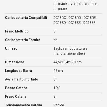
BL1840B - BL1850 - BL1850B -
BL1860B
Caricabatteria Compatibili
DC18RC - DC18RD - DC18RE -
DC18SD - DC18SE - DC18SF
Freno Elettrico
Si
Caricabatteria Fornito
No
Utilizzo
Taglio rami, potatura e
manutenzione alberi
Dimensione
44,5x18,4x19,1 cm
Lunghezza Barra
25 cm
Avviamento morbido
Si
Passo Catena
1/4''
Freno Catena
Si
Tensionamento Catena
Rapido