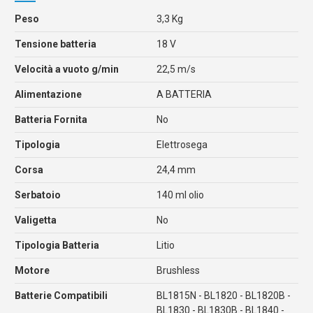
Peso
3,3 Kg
Tensione batteria
18 V
Velocità a vuoto g/min
22,5 m/s
Alimentazione
A BATTERIA
Batteria Fornita
No
Tipologia
Elettrosega
Corsa
24,4 mm
Serbatoio
140 ml olio
Valigetta
No
Tipologia Batteria
Litio
Motore
Brushless
Batterie Compatibili
BL1815N - BL1820 - BL1820B -
BL1830 - BL1830B - BL1840 -