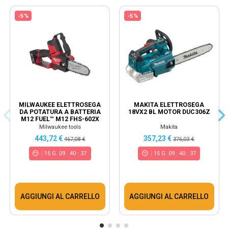
-5%
-5%
MILWAUKEE ELETTROSEGA
MAKITA ELETTROSEGA
DA POTATURA A BATTERIA
18VX2 BL MOTOR DUC306Z
M12 FUEL™ M12 FHS-602X
Milwaukee tools
Makita
443,72 €
357,23 €
467,08 €
376,03 €
15
G.
09
:
40
:
36
15
G.
09
:
40
:
36
AGGIUNGI AL CARRELLO
AGGIUNGI AL CARRELLO