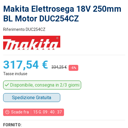
Makita Elettrosega 18V 250mm
BL Motor DUC254CZ
Riferimento
DUC254CZ
317,54 €
334,25 €
-5%
Tasse incluse
Disponibile, consegna in 2/3 giorni
Spedizione Gratuita
Scade fra
15
G.
09
:
40
:
36
FORNITO: