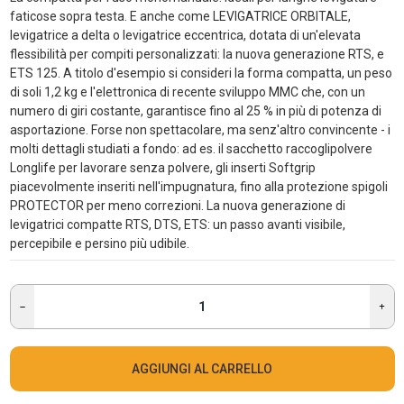
faticose sopra testa. E anche come LEVIGATRICE ORBITALE,
levigatrice a delta o levigatrice eccentrica, dotata di un'elevata
flessibilità per compiti personalizzati: la nuova generazione RTS, e
ETS 125. A titolo d'esempio si consideri la forma compatta, un peso
di soli 1,2 kg e l'elettronica di recente sviluppo MMC che, con un
numero di giri costante, garantisce fino al 25 % in più di potenza di
asportazione. Forse non spettacolare, ma senz'altro convincente - i
molti dettagli studiati a fondo: ad es. il sacchetto raccoglipolvere
Longlife per lavorare senza polvere, gli inserti Softgrip
piacevolmente inseriti nell'impugnatura, fino alla protezione spigoli
PROTECTOR per meno correzioni. La nuova generazione di
levigatrici compatte RTS, DTS, ETS: un passo avanti visibile,
percepibile e persino più udibile.
AGGIUNGI AL CARRELLO