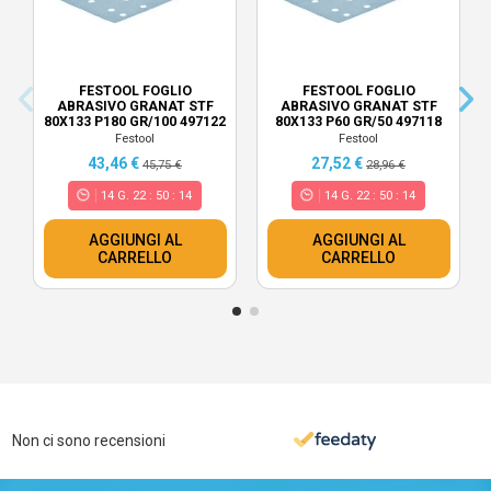
FESTOOL FOGLIO
FESTOOL FOGLIO
ABRASIVO GRANAT STF
ABRASIVO GRANAT STF
80X133 P180 GR/100 497122
80X133 P60 GR/50 497118
Festool
Festool
43,46 €
27,52 €
45,75 €
28,96 €
14
G.
22
:
50
:
13
14
G.
22
:
50
:
13
AGGIUNGI AL
AGGIUNGI AL
CARRELLO
CARRELLO
Non ci sono recensioni