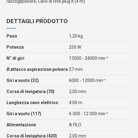
raccoglipolvere, Cavo di rete plug it (4 m)
DETTAGLI PRODOTTO
Peso
1,20 kg
Potenza
250 W
N° di giri
12000 - 24000 min⁻¹
Ø attacco aspirazione polvere
27 mm
Giri a vuoto (32)
6000 - 12000 min⁻¹
Corsa di levigatura (70)
2,00 mm
Lunghezza cavo elettrico
4.00 m
Giri a vuoto (117)
6 000 - 12 000 min⁻¹
Alimentazione
A FILO
Corsa di levigatura (420)
2.00 mm