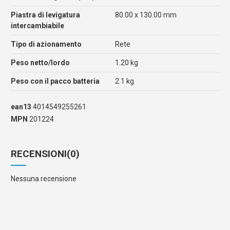
Piastra di levigatura
80.00 x 130.00 mm
intercambiabile
Tipo di azionamento
Rete
Peso netto/lordo
1.20 kg
Peso con il pacco batteria
2.1 kg
ean13
4014549255261
MPN
201224
RECENSIONI
(0)
Nessuna recensione