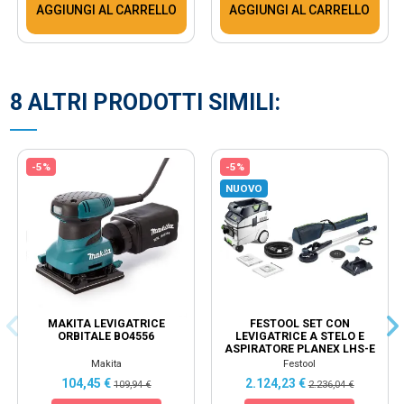
AGGIUNGI AL CARRELLO
AGGIUNGI AL CARRELLO
8 ALTRI PRODOTTI SIMILI:
-5%
-5%
NUOVO
MAKITA LEVIGATRICE
FESTOOL SET CON
ORBITALE BO4556
LEVIGATRICE A STELO E
ASPIRATORE PLANEX LHS-E
225/CTM 36-SET - 578418
Makita
Festool
104,45 €
2.124,23 €
109,94 €
2.236,04 €