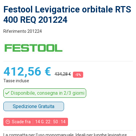
Festool Levigatrice orbitale RTS
400 REQ 201224
Riferimento
201224
412,56 €
434,28 €
-5%
Tasse incluse
Disponibile, consegna in 2/3 giorni
Spedizione Gratuita
Scade fra
14
G.
22
:
50
:
13
La compatta per l‘uso monomanuale. Ideali per lunghe levigature