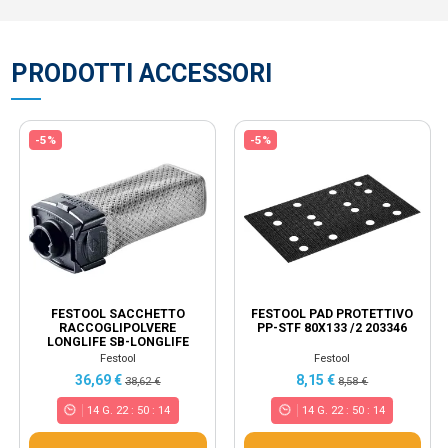
PRODOTTI ACCESSORI
-5%
-5%
FESTOOL SACCHETTO
FESTOOL PAD PROTETTIVO
RACCOGLIPOLVERE
PP-STF 80X133 /2 203346
LONGLIFE SB-LONGLIFE
RTS/DTS/ETS 201693
Festool
Festool
36,69 €
8,15 €
38,62 €
8,58 €
14
G.
22
:
50
:
13
14
G.
22
:
50
:
13