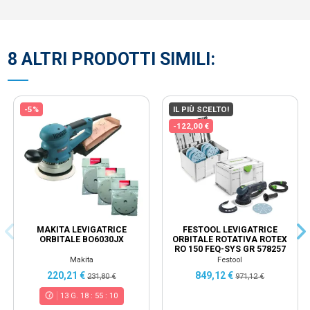
8 ALTRI PRODOTTI SIMILI:
-5%
IL PIÙ SCELTO!
-122,00 €
MAKITA LEVIGATRICE
FESTOOL LEVIGATRICE
ORBITALE BO6030JX
ORBITALE ROTATIVA ROTEX
RO 150 FEQ-SYS GR 578257
Makita
Festool
220,21 €
849,12 €
231,80 €
971,12 €
13
G.
18
:
55
:
10