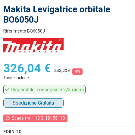
Makita Levigatrice orbitale
BO6050J
Riferimento
BO6050J
326,04 €
343,20 €
-5%
Tasse incluse
Disponibile, consegna in 2/3 giorni
Spedizione Gratuita
Scade fra
13
G.
18
:
55
:
10
FORNITO: