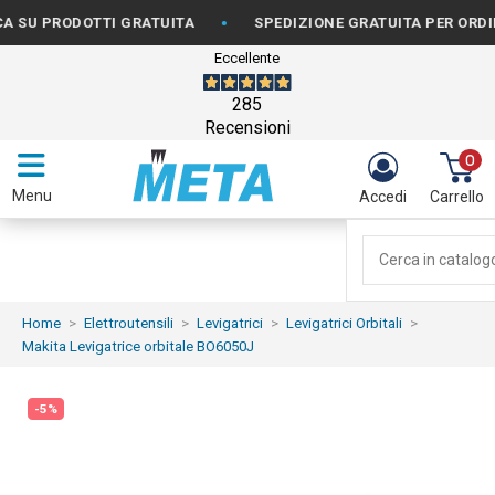
•
RODOTTI GRATUITA
SPEDIZIONE GRATUITA PER ORDINI DA 
Eccellente
285
Recensioni
0
Menu
Accedi
Carrello
Home
Elettroutensili
Levigatrici
Levigatrici Orbitali
Makita Levigatrice orbitale BO6050J
-5%