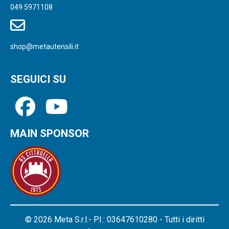
049 5971108
shop@metautensili.it
SEGUICI SU
MAIN SPONSOR
© 2026 Meta S.r.l.- P.I.: 03647610280 - Tutti i diritti