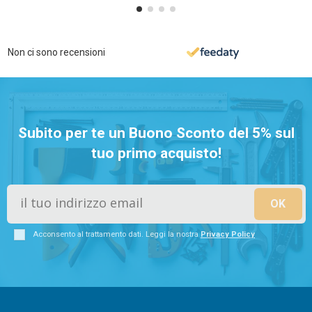
Non ci sono recensioni
Subito per te un Buono Sconto del 5% sul
tuo primo acquisto!
Acconsento al trattamento dati. Leggi la nostra
Privacy Policy