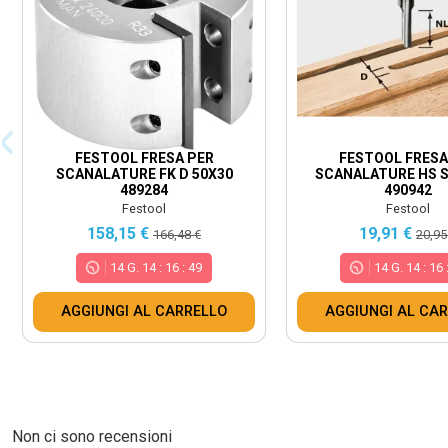
FESTOOL FRESA PER
FESTOOL FRESA
SCANALATURE FK D 50X30
SCANALATURE HS S8
489284
490942
Festool
Festool
158,15 €
19,91 €
166,48 €
20,95
14
G.
14
:
16
:
48
14
G.
14
:
16
AGGIUNGI AL CARRELLO
AGGIUNGI AL CA
Non ci sono recensioni