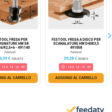
TOOL FRESA PER
FESTOOL FRESA A DISCO PER
UGNATURE HW S8
SCANALATURE HW D40X3,5
6/R2,5+6 - 491140
491058
Festool
Festool
8,39 €
29,28 €
103,57 €
30,82 €
14
G.
14
:
16
:
48
14
G.
14
:
16
:
48
NGI AL CARRELLO
AGGIUNGI AL CARRELLO