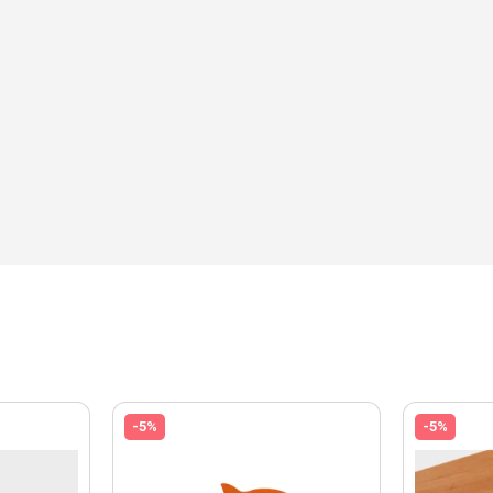
-5%
-5%