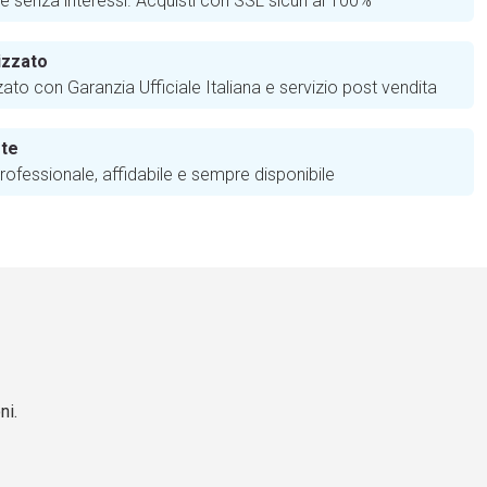
te senza interessi. Acquisti con SSL sicuri al 100%
izzato
zato con Garanzia Ufficiale Italiana e servizio post vendita
 te
ofessionale, affidabile e sempre disponibile
ni.