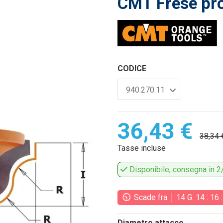
CMT Frese pro
CODICE
36,43 €
38,34 
Tasse incluse
Disponibile, consegna in 2/
Scade fra
14
G.
14
:
16
Diametro attacco