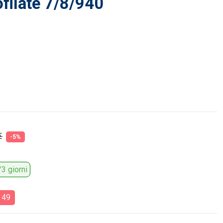
filate 7/8/940
€
-5%
3 giorni
:
48