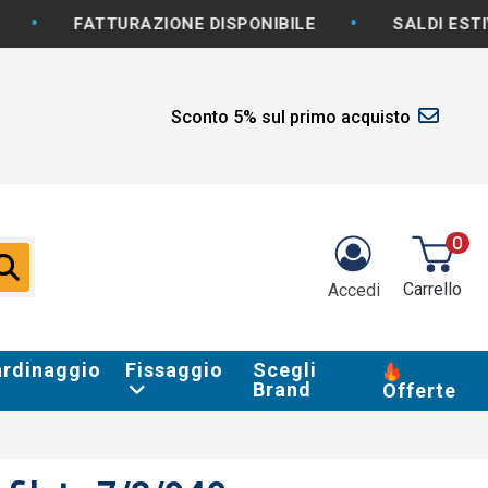
•
ATTURAZIONE DISPONIBILE
SALDI ESTIVI: -5% E
Sconto 5% sul primo acquisto
0
Carrello
Accedi
ardinaggio
Fissaggio
Scegli
Brand
Offerte