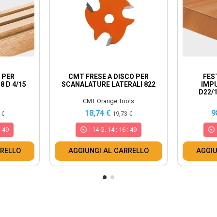
 PER
CMT FRESE A DISCO PER
FES
 D 4/15
SCANALATURE LATERALI 822
IMP
D22/1
CMT Orange Tools
18,74 €
9
 €
19,73 €
:
48
14
G.
14
:
16
:
48
RRELLO
AGGIUNGI AL CARRELLO
AGGIU