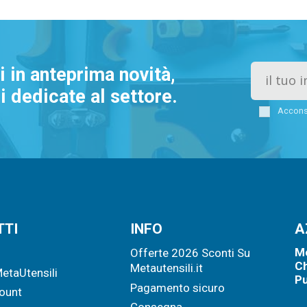
vi in anteprima novità,
 dedicate al settore.
Acconse
TTI
INFO
A
Me
o
Offerte 2026 Sconti Su
Ch
Metautensili.it
MetaUtensili
Pu
Pagamento sicuro
count