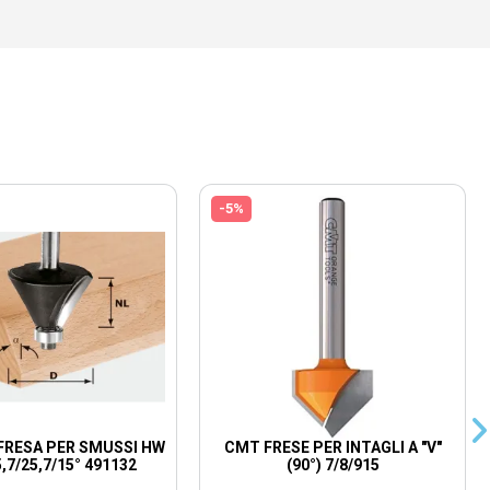
-5%
FRESA PER SMUSSI HW
CMT FRESE PER INTAGLI A "V"
,7/25,7/15° 491132
(90°) 7/8/915