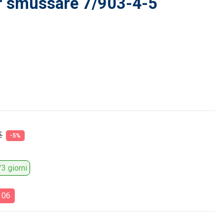
r smussare 7/903-4-5
€
-5%
3 giorni
:
05