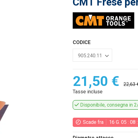
CMT Frese pe
CODICE
21,50 €
22,63 
Tasse incluse
Disponibile, consegna in 2/
Scade fra
16
G.
05
:
08
Diametro attacco