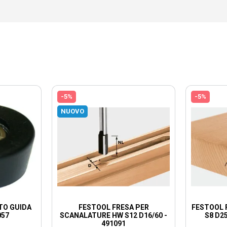
-5%
-5%
NUOVO
TO GUIDA
FESTOOL FRESA PER
FESTOOL 
057
SCANALATURE HW S12 D16/60 -
S8 D25
491091