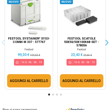
NUOVO
NUOVO
FESTOOL SYSTAINER³ SYS3-
FESTOOL SCATOLE
COMBI M 337 - 577767
50X50/50X100X68-SET -
578056
Festool
Festool
99,30 €
23,43 €
104,53 €
24,66 €
16
G.
06
:
06
:
13
16
G.
06
:
06
:
13
AGGIUNGI AL CARRELLO
AGGIUNGI AL CARRELLO
Non ci sono recensioni