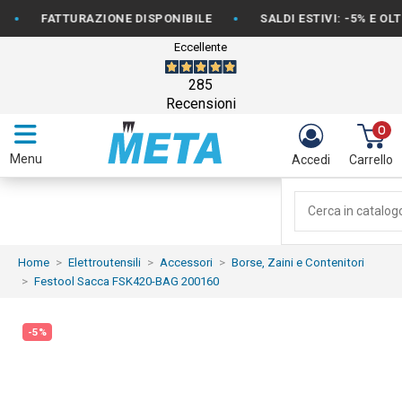
•
FATTURAZIONE DISPONIBILE
SALDI ESTIVI: -5% E OLTRE 
Eccellente
285
Recensioni
0
Menu
Accedi
Carrello
Home
Elettroutensili
Accessori
Borse, Zaini e Contenitori
Festool Sacca FSK420-BAG 200160
-5%