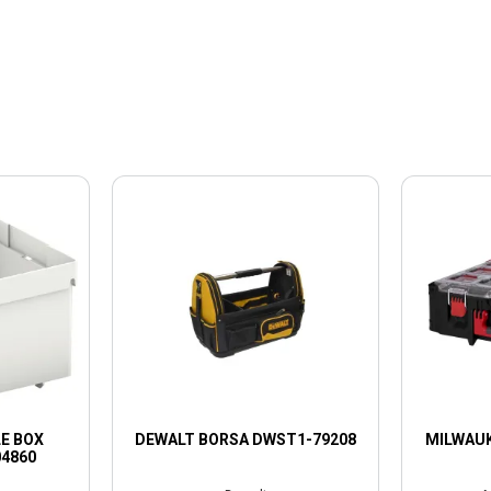
E BOX
DEWALT BORSA DWST1-79208
MILWAUK
04860