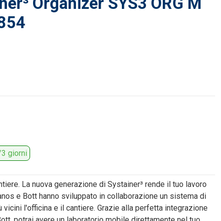
iner³ Organizer SYS3 ORG M
854
3 giorni
ntiere. La nuova generazione di Systainer³ rende il tuo lavoro
anos e Bott hanno sviluppato in collaborazione un sistema di
icini l'officina e il cantiere. Grazie alla perfetta integrazione
Bott, potrai avere un laboratorio mobile direttamente nel tuo