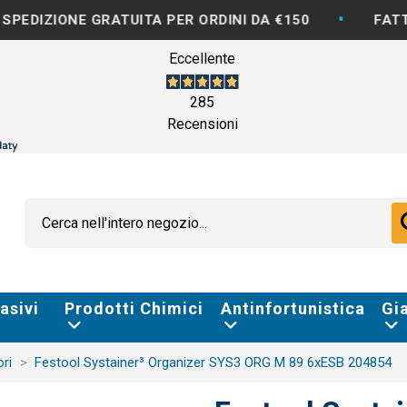
•
E GRATUITA PER ORDINI DA €150
FATTURAZIONE 
Eccellente
285
Recensioni
asivi
Prodotti Chimici
Antinfortunistica
Gi
ori
Festool Systainer³ Organizer SYS3 ORG M 89 6xESB 204854