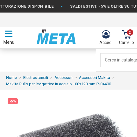
•
RAZIONE DISPONIBILE
SALDI ESTIVI: -5% E OLTRE SU TUTTO
0
Menu
Accedi
Carrello
Home
Elettroutensili
Accessori
Accessori Makita
Makita Rullo per levigatrice in acciaio 100x120 mm P-04400
-5%