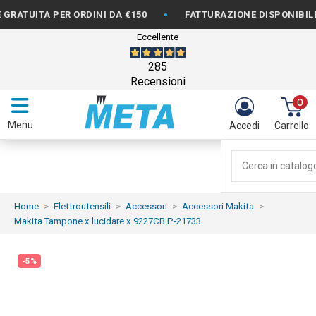
•
TUITA PER ORDINI DA €150
FATTURAZIONE DISPONIBILE
Eccellente
285
Recensioni
0
Menu
Accedi
Carrello
Home
Elettroutensili
Accessori
Accessori Makita
Makita Tampone x lucidare x 9227CB P-21733
-5%