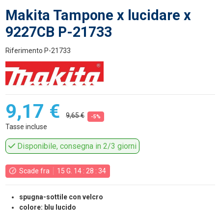
Makita Tampone x lucidare x
9227CB P-21733
Riferimento
P-21733
9,17 €
9,65 €
-5%
Tasse incluse
Disponibile, consegna in 2/3 giorni
Scade fra
15
G.
14
:
28
:
34
spugna-sottile con velcro
colore: blu lucido