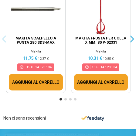
MAKITA SCALPELLO A
MAKITA FRUSTA PER COLLA
PUNTA 280 SDS-MAX
D. MM. 80 P-02331
Makita
Makita
11,75 €
10,31 €
12,37 €
10,85 €
15
G.
14
:
28
:
34
15
G.
14
:
28
:
34
AGGIUNGI AL CARRELLO
AGGIUNGI AL CARRELLO
Non ci sono recensioni