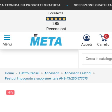
•
CNICA SU PRODOTTI GRATUITA
SPEDIZIONE GRATUITA PER 
Eccellente
285
Recensioni
0
Menu
Accedi
Carrello
Home
Elettroutensili
Accessori
Accessori Festool
Festool Impugnatura supplementare AHS-43/230 577073
-5%