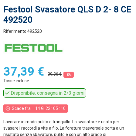
Festool Svasatore QLS D 2- 8 CE
492520
Riferimento
492520
37,39 €
39,36 €
-5%
Tasse incluse
Disponibile, consegna in 2/3 giorni
Scade fra
14
G.
22
:
05
:
10
Lavorare in modo pulito e tranquillo. Lo svasatore è usato per
svasare i raccordi a vite a filo. La foratura trasversale porta a un
risultato senza sbavature, pulito e con un alto grado di