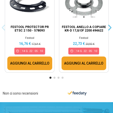
FESTOOL PROTECTOR PR
FESTOOL ANELLO A COPIARE
ETSC 2 150 - 578093
KR-D 17,0/OF 2200 494622
Festool
Festool
16,76 €
22,73 €
17,64 €
23,92 €
14
G.
22
:
05
:
10
14
G.
22
:
05
:
10
AGGIUNGI AL CARRELLO
AGGIUNGI AL CARRELLO
Non ci sono recensioni