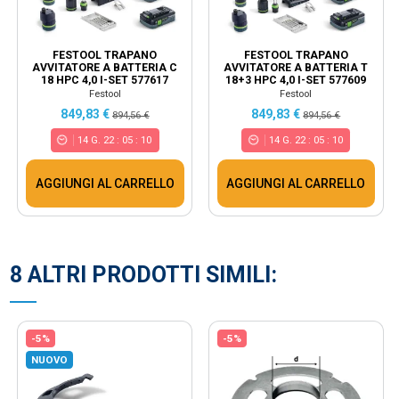
FESTOOL TRAPANO
FESTOOL TRAPANO
AVVITATORE A BATTERIA C
AVVITATORE A BATTERIA T
18 HPC 4,0 I-SET 577617
18+3 HPC 4,0 I-SET 577609
Festool
Festool
849,83 €
849,83 €
894,56 €
894,56 €
14
G.
22
:
05
:
10
14
G.
22
:
05
:
10
AGGIUNGI AL CARRELLO
AGGIUNGI AL CARRELLO
8 ALTRI PRODOTTI SIMILI:
-5%
-5%
NUOVO