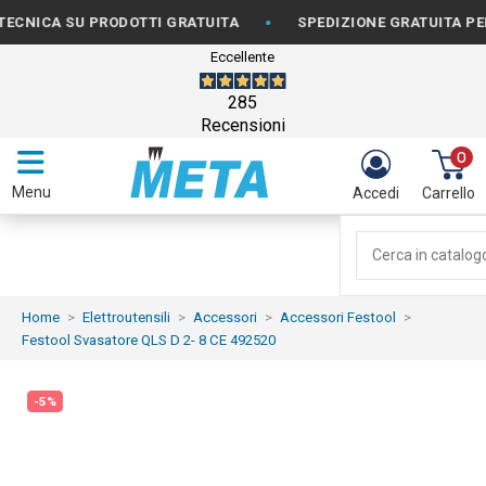
•
CA SU PRODOTTI GRATUITA
SPEDIZIONE GRATUITA PER ORD
Eccellente
285
Recensioni
0
Menu
Accedi
Carrello
Home
Elettroutensili
Accessori
Accessori Festool
Festool Svasatore QLS D 2- 8 CE 492520
-5%