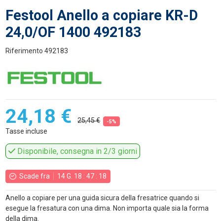
Festool Anello a copiare KR-D
24,0/OF 1400 492183
Riferimento
492183
24,18 €
25,45 €
-5%
Tasse incluse
Disponibile, consegna in 2/3 giorni
Scade fra
14
G.
18
:
47
:
17
Anello a copiare per una guida sicura della fresatrice quando si
esegue la fresatura con una dima. Non importa quale sia la forma
della dima.