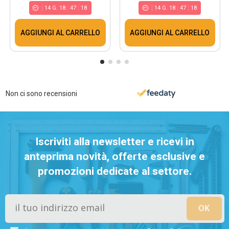
14
G.
18
:
47
:
17
14
G.
18
:
47
:
17
AGGIUNGI AL CARRELLO
AGGIUNGI AL CARRELLO
Non ci sono recensioni
Iscriviti alla newsletter e ricevi in
anteprima novità, offerte esclusive e
promozioni dedicate al settore.