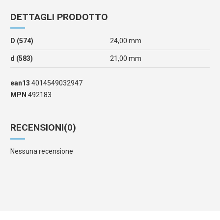
DETTAGLI PRODOTTO
D (574)
24,00 mm
d (583)
21,00 mm
ean13
4014549032947
MPN
492183
RECENSIONI
(0)
Nessuna recensione