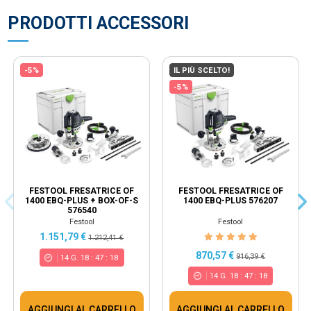
PRODOTTI ACCESSORI
-5%
IL PIÙ SCELTO!
-5%
FESTOOL FRESATRICE OF
FESTOOL FRESATRICE OF
1400 EBQ-PLUS + BOX-OF-S
1400 EBQ-PLUS 576207
576540
Festool
Festool
1.151,79 €
1.212,41 €
870,57 €
916,39 €
14
G.
18
:
47
:
17
14
G.
18
:
47
:
17
AGGIUNGI AL CARRELLO
AGGIUNGI AL CARRELLO