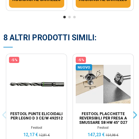
8 ALTRI PRODOTTI SIMILI:
-5%
-5%
NUOVO
FESTOOL PUNTE ELICOIDALI
FESTOOL PLACCHETTE
PER LEGNO D 3 CE/W 492512
REVERSIBILI PER FRESA A
SMUSSARE S8 HW 45° D27
12X12 KL - 499807
Festool
Festool
12,17 €
147,23 €
12,81 €
154,98 €