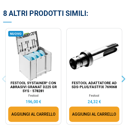
8 ALTRI PRODOTTI SIMILI:
NUOVO
FESTOOL SYSTAINER³ CON
FESTOOL ADATTATORE AD
ABRASIVI GRANAT D225 GR
SDS-PLUS/FASTFIX 769068
SYS - 578281
Festool
Festool
196,00 €
24,32 €
AGGIUNGI AL CARRELLO
AGGIUNGI AL CARRELLO