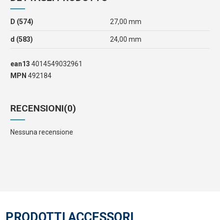
D (574)
27,00 mm
d (583)
24,00 mm
ean13
4014549032961
MPN
492184
RECENSIONI
(0)
Nessuna recensione
PRODOTTI ACCESSORI