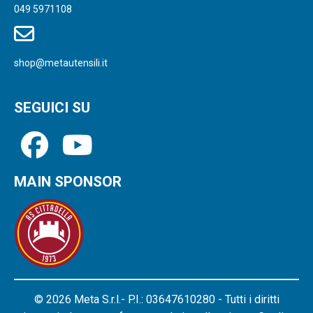
049 5971108
shop@metautensili.it
SEGUICI SU
MAIN SPONSOR
© 2026 Meta S.r.l.- P.I.: 03647610280 - Tutti i diritti