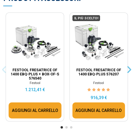
IL PIÙ SCELTO!
FESTOOL FRESATRICE OF
FESTOOL FRESATRICE OF
1400 EBQ-PLUS + BOX-OF-S
1400 EBQ-PLUS 576207
576540
Festool
Festool
1.212,41 €
916,39 €
AGGIUNGI AL CARRELLO
AGGIUNGI AL CARRELLO