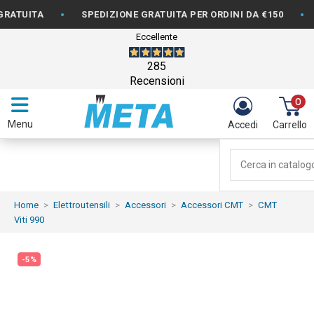
•
•
TUITA
SPEDIZIONE GRATUITA PER ORDINI DA €150
FA
Eccellente
285
Recensioni
0
Menu
Accedi
Carrello
Home
Elettroutensili
Accessori
Accessori CMT
CMT
Viti 990
-5%