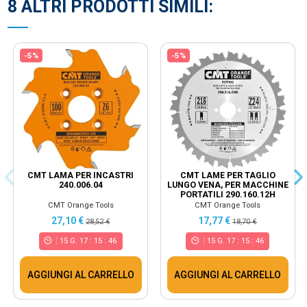
8 ALTRI PRODOTTI SIMILI:
-5%
-5%
CMT LAMA PER INCASTRI
CMT LAME PER TAGLIO
240.006.04
LUNGO VENA, PER MACCHINE
PORTATILI 290.160.12H
CMT Orange Tools
CMT Orange Tools
27,10 €
17,77 €
28,52 €
18,70 €
15
G.
17
:
15
:
46
15
G.
17
:
15
:
46
AGGIUNGI AL CARRELLO
AGGIUNGI AL CARRELLO