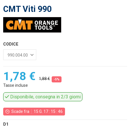
CMT Viti 990
CODICE
1,78 €
1,88 €
-5%
Tasse incluse
Disponibile, consegna in 2/3 giorni
Scade fra
15
G.
17
:
15
:
46
D1