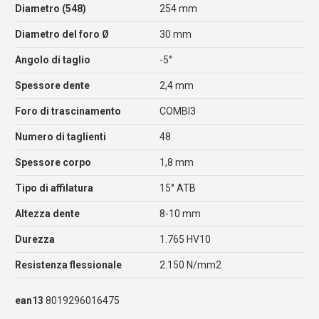
Diametro (548)
254 mm
Diametro del foro Ø
30 mm
Angolo di taglio
-5°
Spessore dente
2,4 mm
Foro di trascinamento
COMBI3
Numero di taglienti
48
Spessore corpo
1,8 mm
Tipo di affilatura
15° ATB
Altezza dente
8-10 mm
Durezza
1.765 HV10
Resistenza flessionale
2.150 N/mm2
ean13
8019296016475