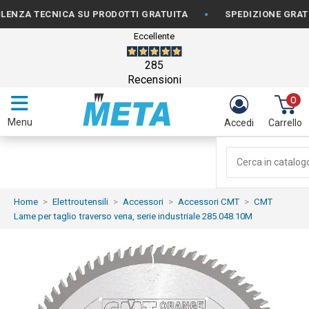
•
A TECNICA SU PRODOTTI GRATUITA
SPEDIZIONE GRATUITA 
Eccellente
285
Recensioni
0
Menu
Accedi
Carrello
Home
Elettroutensili
Accessori
Accessori CMT
CMT
Lame per taglio traverso vena, serie industriale 285.048.10M