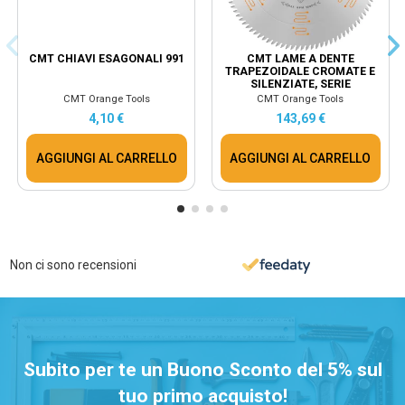
CMT CHIAVI ESAGONALI 991
CMT LAME A DENTE
TRAPEZOIDALE CROMATE E
SILENZIATE, SERIE
INDUSTRIALE 281.708.14M
CMT Orange Tools
CMT Orange Tools
4,10 €
143,69 €
AGGIUNGI AL CARRELLO
AGGIUNGI AL CARRELLO
Non ci sono recensioni
Subito per te un Buono Sconto del 5% sul
tuo primo acquisto!