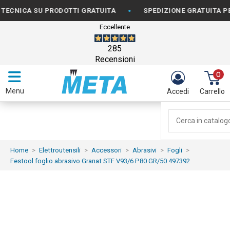
•
CA SU PRODOTTI GRATUITA
SPEDIZIONE GRATUITA PER ORD
Eccellente
285
Recensioni
0
Menu
Accedi
Carrello
Home
Elettroutensili
Accessori
Abrasivi
Fogli
Festool foglio abrasivo Granat STF V93/6 P80 GR/50 497392