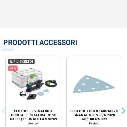
PRODOTTI ACCESSORI
IL PIÙ SCELTO!
-5%
FESTOOL LEVIGATRICE
FESTOOL FOGLIO ABRASIVO
ORBITALE ROTATIVA RO 90
GRANAT STF V93/6 P320
DX FEQ-PLUS ROTEX 576259
GR/100 497399
Festool
Festool