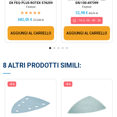
DX FEQ-PLUS ROTEX 576259
GR/100 497399
Festool
Festool
32,98 €
34,71 €
682,05 €
717,94 €
16
G.
05
:
40
:
25
AGGIUNGI AL CARRELLO
AGGIUNGI AL CARRELLO
8 ALTRI PRODOTTI SIMILI:
-5%
-5%