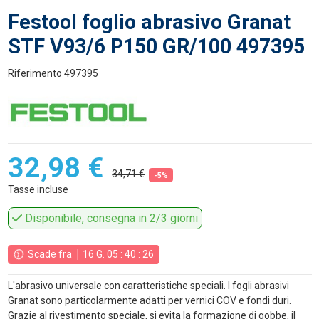
Festool foglio abrasivo Granat
STF V93/6 P150 GR/100 497395
Riferimento
497395
32,98 €
34,71 €
-5%
Tasse incluse
Disponibile, consegna in 2/3 giorni
Scade fra
16
G.
05
:
40
:
25
L'abrasivo universale con caratteristiche speciali. I fogli abrasivi
Granat sono particolarmente adatti per vernici COV e fondi duri.
Grazie al rivestimento speciale, si evita la formazione di gobbe, il