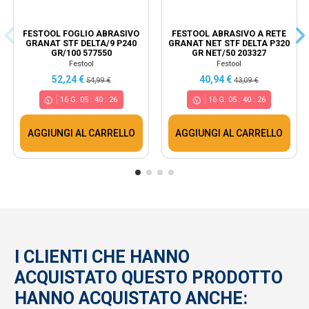
FESTOOL FOGLIO ABRASIVO
FESTOOL ABRASIVO A RETE
GRANAT STF DELTA/9 P240
GRANAT NET STF DELTA P320
GR/100 577550
GR NET/50 203327
Festool
Festool
52,24 €
40,94 €
54,99 €
43,09 €
16
G.
05
:
40
:
25
16
G.
05
:
40
:
25
AGGIUNGI AL CARRELLO
AGGIUNGI AL CARRELLO
I CLIENTI CHE HANNO
ACQUISTATO QUESTO PRODOTTO
HANNO ACQUISTATO ANCHE: