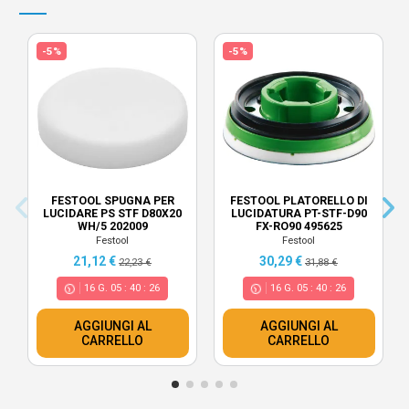
-5%
-5%
FESTOOL SPUGNA PER
FESTOOL PLATORELLO DI
LUCIDARE PS STF D80X20
LUCIDATURA PT-STF-D90
WH/5 202009
FX-RO90 495625
Festool
Festool
21,12 €
30,29 €
22,23 €
31,88 €
16
G.
05
:
40
:
25
16
G.
05
:
40
:
25
AGGIUNGI AL
AGGIUNGI AL
CARRELLO
CARRELLO