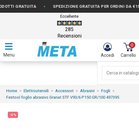
•
•
GRATUITA
SPEDIZIONE GRATUITA PER ORDINI DA €150
Eccellente
285
Recensioni
0
Menu
Accedi
Carrello
Home
Elettroutensili
Accessori
Abrasivi
Fogli
Festool foglio abrasivo Granat STF V93/6 P150 GR/100 497395
-5%