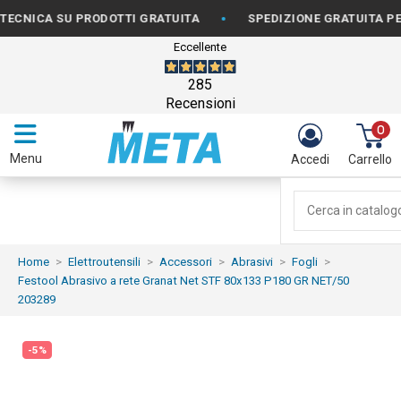
•
A SU PRODOTTI GRATUITA
SPEDIZIONE GRATUITA PER ORDI
Eccellente
285
Recensioni
0
Menu
Accedi
Carrello
Home
Elettroutensili
Accessori
Abrasivi
Fogli
Festool Abrasivo a rete Granat Net STF 80x133 P180 GR NET/50
203289
-5%