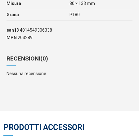
Misura
80 x 133 mm
Grana
P180
ean13
4014549306338
MPN
203289
RECENSIONI
(0)
Nessuna recensione
PRODOTTI ACCESSORI