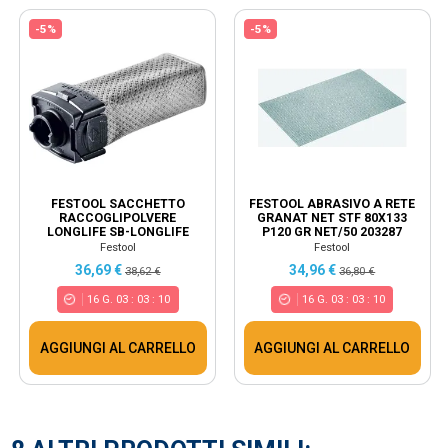
-5%
-5%
FESTOOL SACCHETTO
FESTOOL ABRASIVO A RETE
RACCOGLIPOLVERE
GRANAT NET STF 80X133
LONGLIFE SB-LONGLIFE
P120 GR NET/50 203287
RTS/DTS/ETS 201693
Festool
Festool
36,69 €
34,96 €
38,62 €
36,80 €
16
G.
03
:
03
:
10
16
G.
03
:
03
:
10
AGGIUNGI AL CARRELLO
AGGIUNGI AL CARRELLO