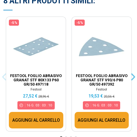
8 ALTRI PRODOTTI SIMILI:
-5%
-5%
FESTOOL FOGLIO ABRASIVO
FESTOOL FOGLIO ABRASIVO
GRANAT STF 80X133 P60
GRANAT STF V93/6 P80
GR/50 497118
GR/50 497392
Festool
Festool
27,52 €
19,53 €
28,96 €
20,56 €
16
G.
03
:
03
:
10
16
G.
03
:
03
:
10
AGGIUNGI AL CARRELLO
AGGIUNGI AL CARRELLO