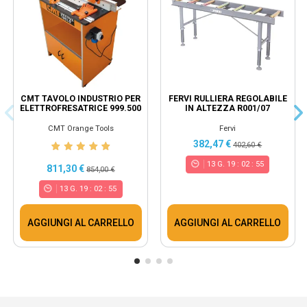
CMT TAVOLO INDUSTRIO PER
FERVI RULLIERA REGOLABILE
ELETTROFRESATRICE 999.500
IN ALTEZZA R001/07
CMT Orange Tools
Fervi
382,47 €
402,60 €
13
G.
19
:
02
:
55
811,30 €
854,00 €
13
G.
19
:
02
:
55
AGGIUNGI AL CARRELLO
AGGIUNGI AL CARRELLO