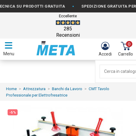
•
 SU PRODOTTI GRATUITA
SPEDIZIONE GRATUITA PER ORDIN
Eccellente
285
Recensioni
0
Menu
Accedi
Carrello
Home
Attrezzatura
Banchi da Lavoro
CMT Tavolo
Professionale per Elettrofresatrice
-5%