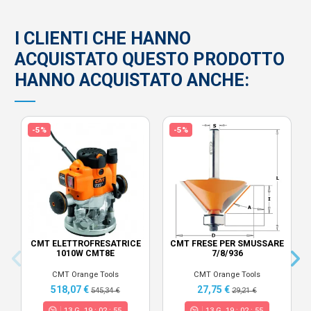
I CLIENTI CHE HANNO
ACQUISTATO QUESTO PRODOTTO
HANNO ACQUISTATO ANCHE:
-5%
-5%
CMT ELETTROFRESATRICE
CMT FRESE PER SMUSSARE
1010W CMT8E
7/8/936
CMT Orange Tools
CMT Orange Tools
518,07 €
27,75 €
545,34 €
29,21 €
13
G.
19
:
02
:
55
13
G.
19
:
02
:
55