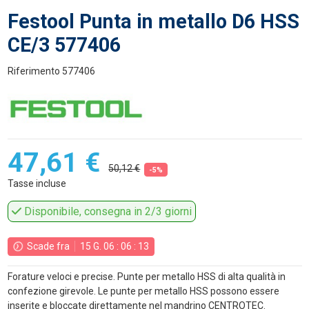
Festool Punta in metallo D6 HSS
CE/3 577406
Riferimento
577406
47,61 €
50,12 €
-5%
Tasse incluse
Disponibile, consegna in 2/3 giorni
Scade fra
15
G.
06
:
06
:
12
Forature veloci e precise. Punte per metallo HSS di alta qualità in
confezione girevole. Le punte per metallo HSS possono essere
inserite e bloccate direttamente nel mandrino CENTROTEC.