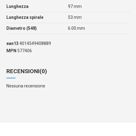
Lunghezza
97 mm
Lunghezza spirale
53 mm
Diametro (548)
6.00 mm
ean13
4014549408889
MPN
577406
RECENSIONI
(0)
Nessuna recensione