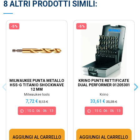
8 ALTRI PRODOTTI SIMILI:
-5%
-5%
MILWAUKEE PUNTA METALLO
KRINO PUNTE RETTIFICATE
HSS-G TITANIO SHOCKWAVE
DUAL PERFORMER 01205301
12 MM
Milwaukee tools
Krino
7,72 €
33,61 €
8,13 €
35,38 €
15
G.
06
:
06
:
12
15
G.
06
:
06
:
12
AGGIUNGI AL CARRELLO
AGGIUNGI AL CARRELLO