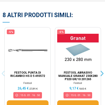
8 ALTRI PRODOTTI SIMILI:
-5%
-5%
FESTOOL PUNTA DI
FESTOOL ABRASIVO
RICAMBIO HS D 5 493572
MANUALE GRANAT 230X280
P320 GR/10 201265
Festool
Festool
26,45 €
9,17 €
27,84 €
9,65 €
15
G.
01
:
16
:
49
15
G.
01
:
16
:
49