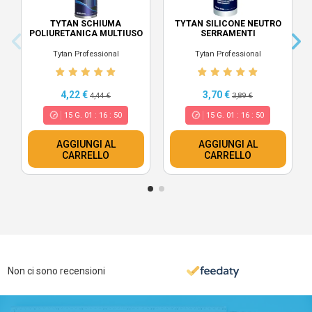
TYTAN SCHIUMA
TYTAN SILICONE NEUTRO
POLIURETANICA MULTIUSO
SERRAMENTI
Tytan Professional
Tytan Professional
4,22 €
3,70 €
4,44 €
3,89 €
15
G.
01
:
16
:
49
15
G.
01
:
16
:
49
AGGIUNGI AL
AGGIUNGI AL
CARRELLO
CARRELLO
Non ci sono recensioni