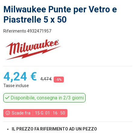
Milwaukee Punte per Vetro e
Piastrelle 5 x 50
Riferimento
4932471957
4,24 €
4,47 €
-5%
Tasse incluse
Disponibile, consegna in 2/3 giorni
Scade fra
15
G.
01
:
16
:
49
IL PREZZO FA RIFERIMENTO AD UN PEZZO