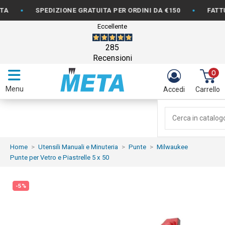
•
•
SPEDIZIONE GRATUITA PER ORDINI DA €150
FATTURAZI
Eccellente
285
Recensioni
0
Menu
Accedi
Carrello
Home
Utensili Manuali e Minuteria
Punte
Milwaukee
Punte per Vetro e Piastrelle 5 x 50
-5%