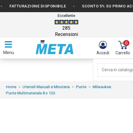
•
FATTURAZIONE DISPONIBILE
SCONTO 5% SU PRIMO ACQUIS
Eccellente
285
Recensioni
0
Menu
Accedi
Carrello
Home
Utensili Manuali e Minuteria
Punte
Milwaukee
Punte Multimateriale 8 x 120