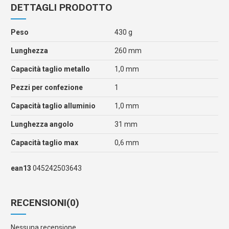
DETTAGLI PRODOTTO
Peso
430 g
Lunghezza
260 mm
Capacità taglio metallo
1,0 mm
Pezzi per confezione
1
Capacità taglio alluminio
1,0 mm
Lunghezza angolo
31 mm
Capacità taglio max
0,6 mm
ean13
045242503643
RECENSIONI
(0)
Nessuna recensione