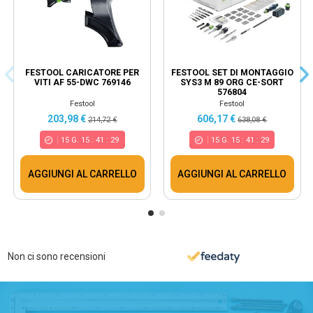
FESTOOL CARICATORE PER
FESTOOL SET DI MONTAGGIO
VITI AF 55-DWC 769146
SYS3 M 89 ORG CE-SORT
576804
Festool
Festool
203,98 €
606,17 €
214,72 €
638,08 €
15
G.
15
:
41
:
29
15
G.
15
:
41
:
29
AGGIUNGI AL CARRELLO
AGGIUNGI AL CARRELLO
Non ci sono recensioni