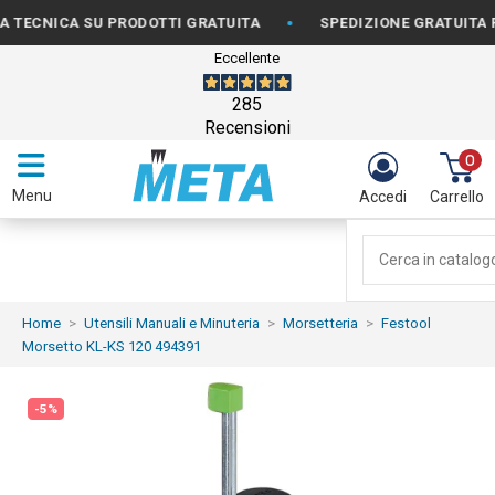
•
NICA SU PRODOTTI GRATUITA
SPEDIZIONE GRATUITA PER O
Eccellente
285
Recensioni
0
Menu
Accedi
Carrello
Home
Utensili Manuali e Minuteria
Morsetteria
Festool
Morsetto KL-KS 120 494391
-5%