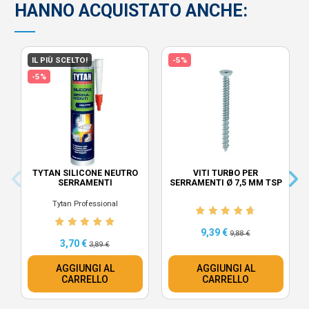
HANNO ACQUISTATO ANCHE:
IL PIÙ SCELTO!
-5%
-5%
TYTAN SILICONE NEUTRO
VITI TURBO PER
SERRAMENTI
SERRAMENTI Ø 7,5 MM TSP
Tytan Professional
9,39 €
9,88 €
3,70 €
3,89 €
AGGIUNGI AL
AGGIUNGI AL
CARRELLO
CARRELLO