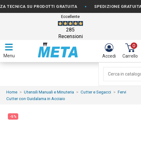
•
ECNICA SU PRODOTTI GRATUITA
SPEDIZIONE GRATUITA PER
Eccellente
285
Recensioni
0
Menu
Accedi
Carrello
Home
Utensili Manuali e Minuteria
Cutter e Segacci
Fervi
Cutter con Guidalama in Acciaio
-5%