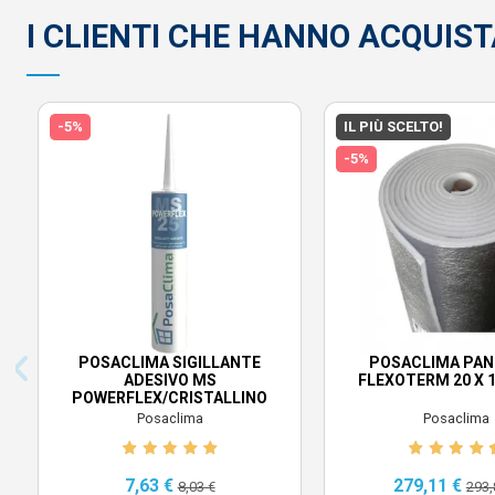
I CLIENTI CHE HANNO ACQUI
-5%
IL PIÙ SCELTO!
-5%
POSACLIMA SIGILLANTE
POSACLIMA PAN
ADESIVO MS
FLEXOTERM 20 X 
POWERFLEX/CRISTALLINO
Posaclima
Posaclima
7,63 €
279,11 €
8,03 €
293,