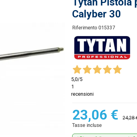
Tytan Pistola 
Calyber 30
Riferimento
015337
5,0
/5
1
recensioni
23,06 €
24,28 
Tasse incluse