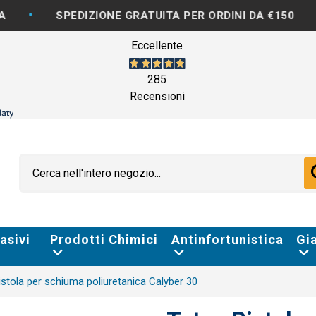
•
PEDIZIONE GRATUITA PER ORDINI DA €150
FATTUR
Eccellente
285
Recensioni
asivi
Prodotti Chimici
Antinfortunistica
Gi
istola per schiuma poliuretanica Calyber 30