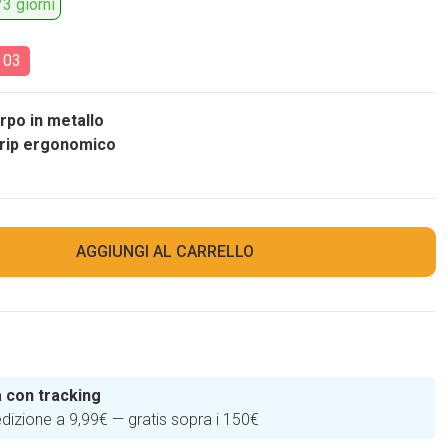
3 giorni
:
01
rpo in metallo
grip ergonomico
AGGIUNGI AL CARRELLO
 con tracking
edizione a 9,99€ — gratis sopra i 150€