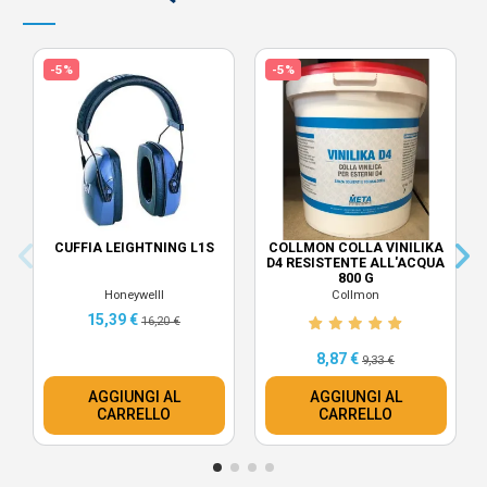
-5%
-5%
CUFFIA LEIGHTNING L1S
COLLMON COLLA VINILIKA
D4 RESISTENTE ALL'ACQUA
800 G
Honeywelll
Collmon
15,39 €
16,20 €
8,87 €
9,33 €
AGGIUNGI AL
AGGIUNGI AL
CARRELLO
CARRELLO