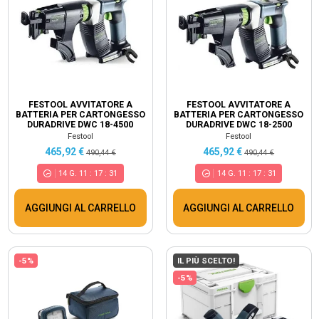
FESTOOL AVVITATORE A
FESTOOL AVVITATORE A
BATTERIA PER CARTONGESSO
BATTERIA PER CARTONGESSO
DURADRIVE DWC 18-4500
DURADRIVE DWC 18-2500
BASIC 576504
BASIC 576497
Festool
Festool
465,92 €
465,92 €
490,44 €
490,44 €
14
G.
11
:
17
:
30
14
G.
11
:
17
:
30
AGGIUNGI AL CARRELLO
AGGIUNGI AL CARRELLO
-5%
IL PIÙ SCELTO!
-5%