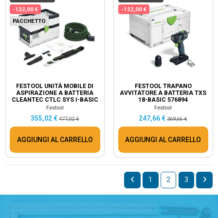
-122,00 €
-122,00 €
PACCHETTO
FESTOOL UNITÀ MOBILE DI
FESTOOL TRAPANO
ASPIRAZIONE A BATTERIA
AVVITATORE A BATTERIA TXS
CLEANTEC CTLC SYS I-BASIC
18-BASIC 576894
576936
Festool
Festool
355,02 €
247,66 €
477,02 €
369,66 €
AGGIUNGI AL CARRELLO
AGGIUNGI AL CARRELLO
1
2
3