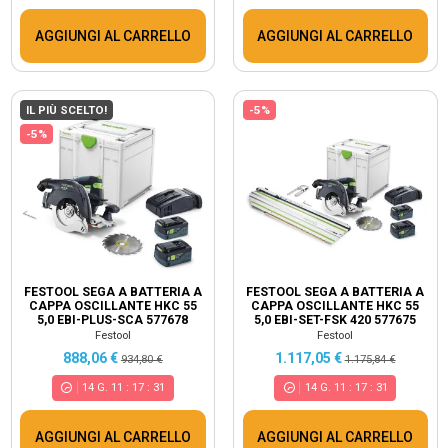
AGGIUNGI AL CARRELLO
AGGIUNGI AL CARRELLO
IL PIÙ SCELTO!
-5%
-5%
FESTOOL SEGA A BATTERIA A
FESTOOL SEGA A BATTERIA A
CAPPA OSCILLANTE HKC 55
CAPPA OSCILLANTE HKC 55
5,0 EBI-PLUS-SCA 577678
5,0 EBI-SET-FSK 420 577675
Festool
Festool
888,06 €
1.117,05 €
934,80 €
1.175,84 €
14
G.
11
:
17
:
30
14
G.
11
:
17
:
30
AGGIUNGI AL CARRELLO
AGGIUNGI AL CARRELLO