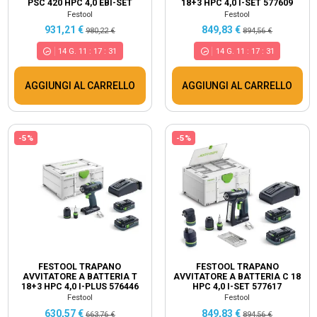
PSC 420 HPC 4,0 EBI-SET
18+3 HPC 4,0 I-SET 577609
CARVEX 576523
Festool
Festool
931,21 €
849,83 €
980,22 €
894,56 €
14
G.
11
:
17
:
30
14
G.
11
:
17
:
30
AGGIUNGI AL CARRELLO
AGGIUNGI AL CARRELLO
-5%
-5%
FESTOOL TRAPANO
FESTOOL TRAPANO
AVVITATORE A BATTERIA T
AVVITATORE A BATTERIA C 18
18+3 HPC 4,0 I-PLUS 576446
HPC 4,0 I-SET 577617
Festool
Festool
630,57 €
849,83 €
663,76 €
894,56 €