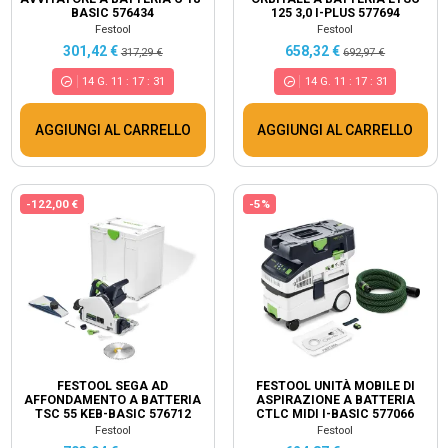
BASIC 576434
125 3,0 I-PLUS 577694
Festool
Festool
301,42 €
658,32 €
317,29 €
692,97 €
14
G.
11
:
17
:
30
14
G.
11
:
17
:
30
AGGIUNGI AL CARRELLO
AGGIUNGI AL CARRELLO
-122,00 €
-5%
FESTOOL SEGA AD
FESTOOL UNITÀ MOBILE DI
AFFONDAMENTO A BATTERIA
ASPIRAZIONE A BATTERIA
TSC 55 KEB-BASIC 576712
CTLC MIDI I-BASIC 577066
Festool
Festool