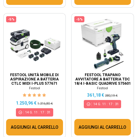
-5%
-5%
FESTOOL UNITÀ MOBILE DI
FESTOOL TRAPANO
ASPIRAZIONE A BATTERIA
AVVITATORE A BATTERIA TDC
CTLC MIDI I-PLUS 577671
18/4 I-BASIC QUADRIVE 575601
Festool
Festool
361,18 €
380,19 €
1.250,96 €
1.316,80 €
14
G.
11
:
17
:
30
14
G.
11
:
17
:
30
AGGIUNGI AL CARRELLO
AGGIUNGI AL CARRELLO