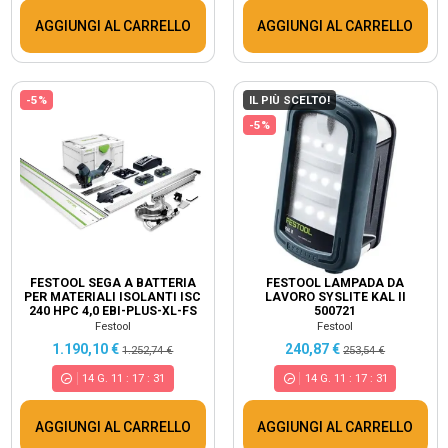
AGGIUNGI AL CARRELLO
AGGIUNGI AL CARRELLO
-5%
IL PIÙ SCELTO!
-5%
FESTOOL SEGA A BATTERIA
FESTOOL LAMPADA DA
PER MATERIALI ISOLANTI ISC
LAVORO SYSLITE KAL II
240 HPC 4,0 EBI-PLUS-XL-FS
500721
576572
Festool
Festool
1.190,10 €
240,87 €
1.252,74 €
253,54 €
14
G.
11
:
17
:
30
14
G.
11
:
17
:
30
AGGIUNGI AL CARRELLO
AGGIUNGI AL CARRELLO