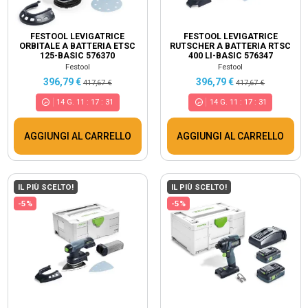
FESTOOL LEVIGATRICE
FESTOOL LEVIGATRICE
ORBITALE A BATTERIA ETSC
RUTSCHER A BATTERIA RTSC
125-BASIC 576370
400 LI-BASIC 576347
Festool
Festool
396,79 €
396,79 €
417,67 €
417,67 €
14
G.
11
:
17
:
30
14
G.
11
:
17
:
30
AGGIUNGI AL CARRELLO
AGGIUNGI AL CARRELLO
IL PIÙ SCELTO!
IL PIÙ SCELTO!
-5%
-5%