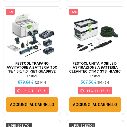
-5%
-5%
FESTOOL TRAPANO
FESTOOL UNITÀ MOBILE DI
AVVITATORE A BATTERIA TDC
ASPIRAZIONE A BATTERIA
18/4 5,0/4,0 I-SET QUADRIVE
CLEANTEC CTMC SYS I-BASIC
577612
576933
Festool
Festool
879,64 €
567,56 €
925,94 €
597,43 €
14
G.
11
:
17
:
30
14
G.
11
:
17
:
30
AGGIUNGI AL CARRELLO
AGGIUNGI AL CARRELLO
IL PIÙ SCELTO!
IL PIÙ SCELTO!