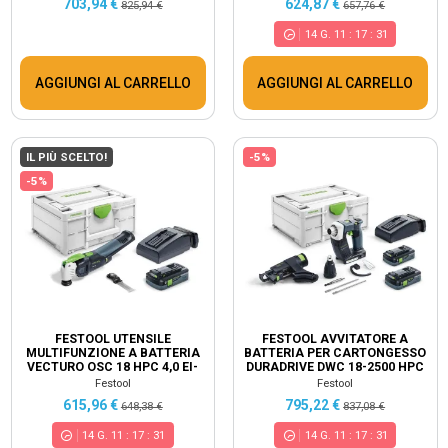
703,94 €
624,87 €
825,94 €
657,76 €
14
G.
11
:
17
:
30
AGGIUNGI AL CARRELLO
AGGIUNGI AL CARRELLO
IL PIÙ SCELTO!
-5%
-5%
FESTOOL UTENSILE
FESTOOL AVVITATORE A
MULTIFUNZIONE A BATTERIA
BATTERIA PER CARTONGESSO
VECTURO OSC 18 HPC 4,0 EI-
DURADRIVE DWC 18-2500 HPC
PLUS 576595
4,0 I-PLUS 576498
Festool
Festool
615,96 €
795,22 €
648,38 €
837,08 €
14
G.
11
:
17
:
30
14
G.
11
:
17
:
30