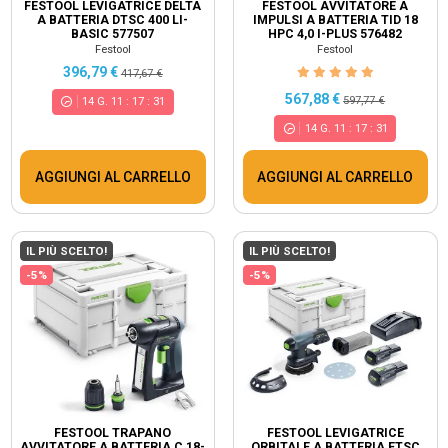
FESTOOL LEVIGATRICE DELTA
FESTOOL AVVITATORE A
A BATTERIA DTSC 400 LI-
IMPULSI A BATTERIA TID 18
BASIC 577507
HPC 4,0 I-PLUS 576482
Festool
Festool
396,79 €
417,67 €
567,88 €
597,77 €
14
G.
11
:
17
:
30
14
G.
11
:
17
:
30
AGGIUNGI AL CARRELLO
AGGIUNGI AL CARRELLO
IL PIÙ SCELTO!
IL PIÙ SCELTO!
-5%
-5%
FESTOOL TRAPANO
FESTOOL LEVIGATRICE
AVVITATORE A BATTERIA C 18-
ORBITALE A BATTERIA ETSC