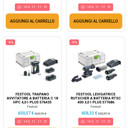
14
G.
11
:
17
:
30
14
G.
11
:
17
:
30
AGGIUNGI AL CARRELLO
AGGIUNGI AL CARRELLO
-5%
-5%
FESTOOL TRAPANO
FESTOOL LEVIGATRICE
AVVITATORE A BATTERIA C 18
RUTSCHER A BATTERIA RTSC
HPC 4,0 I-PLUS 576435
400 3,0 I-PLUS 577686
Festool
Festool
630,57 €
658,32 €
663,76 €
692,97 €
14
G.
11
:
17
:
30
14
G.
11
:
17
:
30