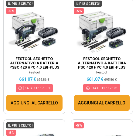
IL PIÙ SCELTO!
IL PIÙ SCELTO!
-5%
-5%
FESTOOL SEGHETTO
FESTOOL SEGHETTO
ALTERNATIVO A BATTERIA
ALTERNATIVO A BATTERIA
PSBC 420 HPC 4,0 EBI-PLUS
PSC 420 HPC 4,0 EBI-PLUS
CARVEX 576532
CARVEX 576525
Festool
Festool
661,07 €
661,07 €
695,86 €
695,86 €
14
G.
11
:
17
:
30
14
G.
11
:
17
:
30
AGGIUNGI AL CARRELLO
AGGIUNGI AL CARRELLO
IL PIÙ SCELTO!
-5%
-5%