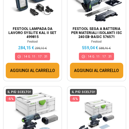
FESTOOL LAMPADA DA
FESTOOL SEGA A BATTERIA
LAVORO SYSLITE KAL II SET
PER MATERIALI ISOLANTI ISC
499815
240 EB-BASIC 576571
Festool
Festool
284,15 €
559,04 €
299,10 €
588,46 €
14
G.
11
:
17
:
30
14
G.
11
:
17
:
30
AGGIUNGI AL CARRELLO
AGGIUNGI AL CARRELLO
IL PIÙ SCELTO!
IL PIÙ SCELTO!
-5%
-5%