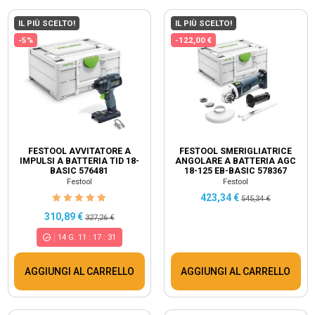
IL PIÙ SCELTO!
IL PIÙ SCELTO!
-5%
-122,00 €
FESTOOL AVVITATORE A
FESTOOL SMERIGLIATRICE
IMPULSI A BATTERIA TID 18-
ANGOLARE A BATTERIA AGC
BASIC 576481
18-125 EB-BASIC 578367
Festool
Festool
423,34 €
545,34 €
310,89 €
327,26 €
14
G.
11
:
17
:
30
AGGIUNGI AL CARRELLO
AGGIUNGI AL CARRELLO