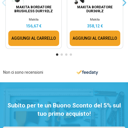
MAKITA BORDATORE
MAKITA BORDATORE
BRUSHLESS DUR192LZ
DUR369LZ
Makita
Makita
156,67 €
358,12 €
AGGIUNGI AL CARRELLO
AGGIUNGI AL CARRELLO
Non ci sono recensioni
Subito per te un Buono Sconto del 5% sul
tuo primo acquisto!