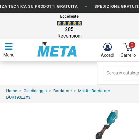
•
ECNICA SU PRODOTTI GRATUITA
SPEDIZIONE GRATUITA PER
Eccellente
285
Recensioni
0
Menu
Accedi
Carrello
Home
Giardinaggio
Bordatore
Makita Bordatore
DUR190LZX3