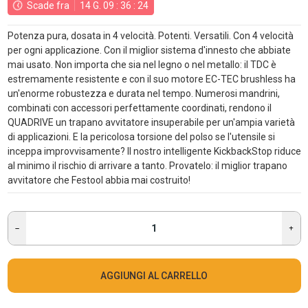
Scade fra
14
G.
09
:
36
:
23
Potenza pura, dosata in 4 velocità. Potenti. Versatili. Con 4 velocità
per ogni applicazione. Con il miglior sistema d'innesto che abbiate
mai usato. Non importa che sia nel legno o nel metallo: il TDC è
estremamente resistente e con il suo motore EC-TEC brushless ha
un'enorme robustezza e durata nel tempo. Numerosi mandrini,
combinati con accessori perfettamente coordinati, rendono il
QUADRIVE un trapano avvitatore insuperabile per un'ampia varietà
di applicazioni. E la pericolosa torsione del polso se l'utensile si
inceppa improvvisamente? Il nostro intelligente KickbackStop riduce
al minimo il rischio di arrivare a tanto. Provatelo: il miglior trapano
avvitatore che Festool abbia mai costruito!
AGGIUNGI AL CARRELLO