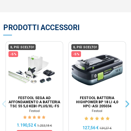
PRODOTTI ACCESSORI
IL PIÙ SCELTO!
IL PIÙ SCELTO!
-5%
-5%
FESTOOL SEGA AD
FESTOOL BATTERIA
AFFONDAMENTO A BATTERIA
HIGHPOWER BP 18 LI 4,0
TSC 55 5,0 KEBI-PLUS/XL-FS
HPC-ASI 205034
577391
Festool
Festool
1.190,52 €
1.253,18 €
127,56 €
134,27 €