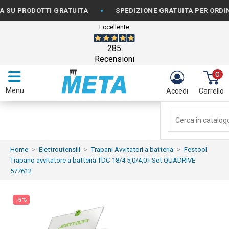
•
DOTTI GRATUITA
SPEDIZIONE GRATUITA PER ORDINI DA €1
Eccellente
285
Recensioni
0
Menu
Accedi
Carrello
Home
Elettroutensili
Trapani Avvitatori a batteria
Festool
Trapano avvitatore a batteria TDC 18/4 5,0/4,0 I-Set QUADRIVE
577612
-5%