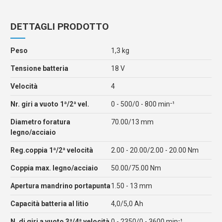
DETTAGLI PRODOTTO
Peso
1,3 kg
Tensione batteria
18 V
Velocità
4
Nr. giri a vuoto 1ª/2ª vel.
0 - 500/0 - 800 min⁻¹
Diametro foratura
70.00/13 mm
legno/acciaio
Reg.coppia 1ª/2ª velocità
2.00 - 20.00/2.00 - 20.00 Nm
Coppia max. legno/acciaio
50.00/75.00 Nm
Apertura mandrino portapunta
1.50 - 13 mm
Capacità batteria al litio
4,0/5,0 Ah
N. di giri a vuoto 3ª/4ª velocità
0 - 2350/0 - 3600 min⁻¹