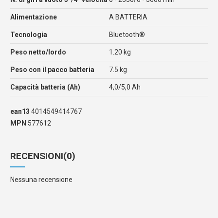
Alimentazione
A BATTERIA
Tecnologia
Bluetooth®
Peso netto/lordo
1.20 kg
Peso con il pacco batteria
7.5 kg
Capacità batteria (Ah)
4,0/5,0 Ah
ean13
4014549414767
MPN
577612
RECENSIONI
(0)
Nessuna recensione