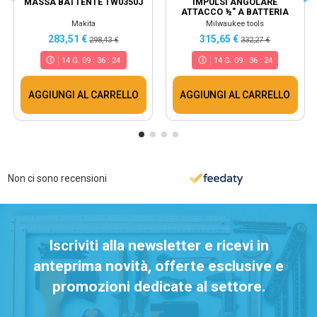
MASSA BATTENTE TW0350J
IMPULSI ANGOLARE
ATTACCO ½″ A BATTERIA
M12 FUEL™ M12 FRAIWF12-0
Makita
Milwaukee tools
283,51 €
315,65 €
298,43 €
332,27 €
14
G.
09
:
36
:
23
14
G.
09
:
36
:
23
AGGIUNGI AL CARRELLO
AGGIUNGI AL CARRELLO
Non ci sono recensioni
Iscriviti alla newsletter e ricevi in
anteprima novità, offerte esclusive e
promozioni dedicate al settore.