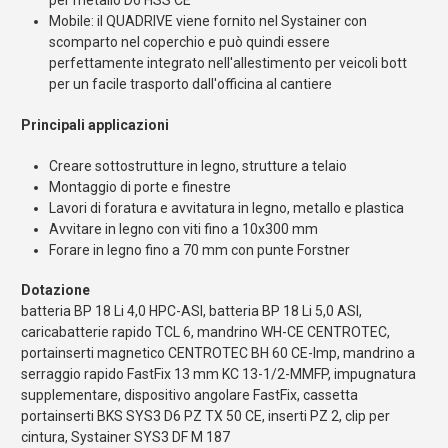
per metallo D6 HSS CE
Mobile: il QUADRIVE viene fornito nel Systainer con
scomparto nel coperchio e può quindi essere
perfettamente integrato nell'allestimento per veicoli bott
per un facile trasporto dall'officina al cantiere
Principali applicazioni
Creare sottostrutture in legno, strutture a telaio
Montaggio di porte e finestre
Lavori di foratura e avvitatura in legno, metallo e plastica
Avvitare in legno con viti fino a 10x300 mm
Forare in legno fino a 70 mm con punte Forstner
Dotazione
batteria BP 18 Li 4,0 HPC-ASI, batteria BP 18 Li 5,0 ASI,
caricabatterie rapido TCL 6, mandrino WH-CE CENTROTEC,
portainserti magnetico CENTROTEC BH 60 CE-Imp, mandrino a
serraggio rapido FastFix 13 mm KC 13-1/2-MMFP, impugnatura
supplementare, dispositivo angolare FastFix, cassetta
portainserti BKS SYS3 D6 PZ TX 50 CE, inserti PZ 2, clip per
cintura, Systainer SYS3 DF M 187