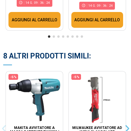
14
G.
09
:
36
:
23
14
G.
09
:
36
:
23
AGGIUNGI AL CARRELLO
AGGIUNGI AL CARRELLO
8 ALTRI PRODOTTI SIMILI:
-5%
-5%
MAKITA AVVITATORE A
MILWAUKEE AVVITATORE AD