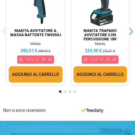
MAKITA AVVITATORE A
MAKITA TRAPANO
MASSA BATTENTE TW0350J
AVVITATORE CON
PERCUSSIONE 18V
MANDRINO 13MM 42NM
Makita
Makita
DHP453RFX4
283,51 €
233,90 €
298,43 €
246,21 €
15
G.
11
:
39
:
39
15
G.
11
:
39
:
39
AGGIUNGI AL CARRELLO
AGGIUNGI AL CARRELLO
Non ci sono recensioni