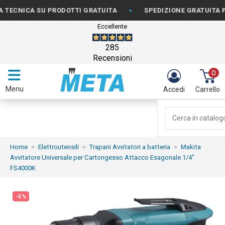
•
NICA SU PRODOTTI GRATUITA
SPEDIZIONE GRATUITA PER O
Eccellente
285
Recensioni
0
Menu
Accedi
Carrello
Home
Elettroutensili
Trapani Avvitatori a batteria
Makita
Avvitatore Universale per Cartongesso Attacco Esagonale 1/4''
FS4000K
-5%