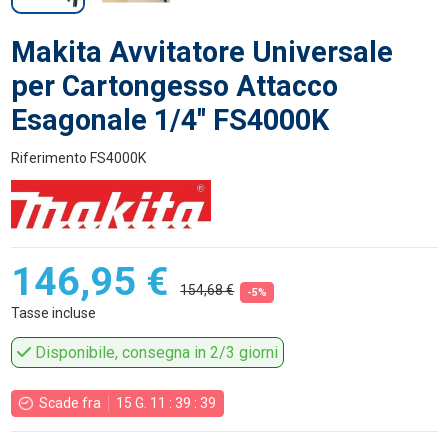
Makita Avvitatore Universale
per Cartongesso Attacco
Esagonale 1/4'' FS4000K
Riferimento
FS4000K
146,95 €
154,68 €
-5%
Tasse incluse
Disponibile, consegna in 2/3 giorni
Scade fra
15
G.
11
:
39
:
39