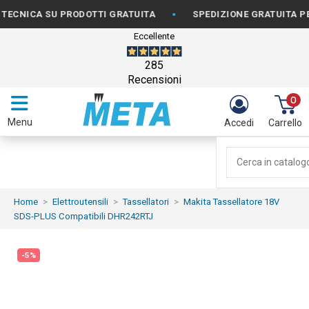
•
A SU PRODOTTI GRATUITA
SPEDIZIONE GRATUITA PER ORDI
Eccellente
285
Recensioni
0
Menu
Accedi
Carrello
Home
Elettroutensili
Tassellatori
Makita Tassellatore 18V
SDS-PLUS Compatibili DHR242RTJ
-5%