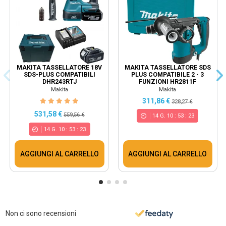
MAKITA TASSELLATORE 18V
MAKITA TASSELLATORE SDS
SDS-PLUS COMPATIBILI
PLUS COMPATIBILE 2 - 3
DHR243RTJ
FUNZIONI HR2811F
Makita
Makita
311,86 €
328,27 €
531,58 €
559,56 €
14
G.
10
:
53
:
22
14
G.
10
:
53
:
22
AGGIUNGI AL CARRELLO
AGGIUNGI AL CARRELLO
Non ci sono recensioni