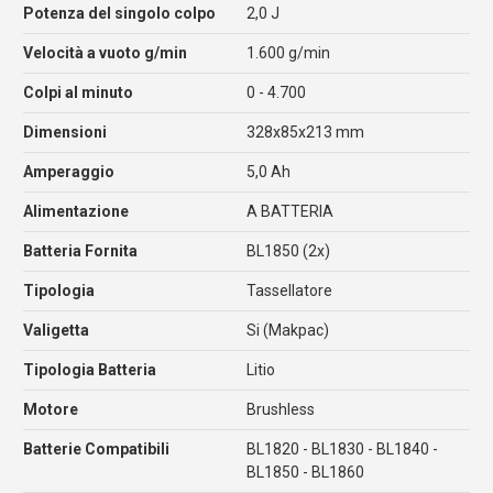
Potenza del singolo colpo
2,0 J
Velocità a vuoto g/min
1.600 g/min
Colpi al minuto
0 - 4.700
Dimensioni
328x85x213 mm
Amperaggio
5,0 Ah
Alimentazione
A BATTERIA
Batteria Fornita
BL1850 (2x)
Tipologia
Tassellatore
Valigetta
Si (Makpac)
Tipologia Batteria
Litio
Motore
Brushless
Batterie Compatibili
BL1820 - BL1830 - BL1840 -
BL1850 - BL1860