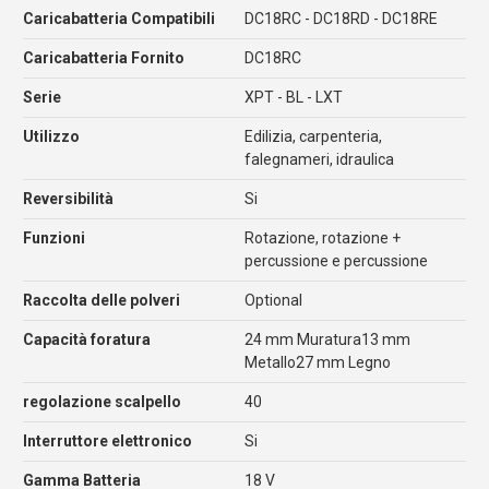
Caricabatteria Compatibili
DC18RC - DC18RD - DC18RE
Caricabatteria Fornito
DC18RC
Serie
XPT - BL - LXT
Utilizzo
Edilizia, carpenteria,
falegnameri, idraulica
Reversibilità
Si
Funzioni
Rotazione, rotazione +
percussione e percussione
Raccolta delle polveri
Optional
Capacità foratura
24 mm Muratura13 mm
Metallo27 mm Legno
regolazione scalpello
40
Interruttore elettronico
Si
Gamma Batteria
18 V