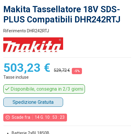
Makita Tassellatore 18V SDS-
PLUS Compatibili DHR242RTJ
Riferimento
DHR242RTJ
503,23 €
529,72 €
-5%
Tasse incluse
Disponibile, consegna in 2/3 giorni
Spedizione Gratuita
Scade fra
14
G.
10
:
53
:
22
Batterie 2xBL1850B