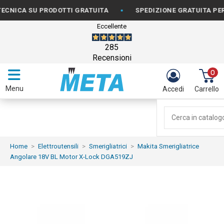
•
A SU PRODOTTI GRATUITA
SPEDIZIONE GRATUITA PER ORDI
Eccellente
285
Recensioni
0
Menu
Accedi
Carrello
Home
Elettroutensili
Smerigliatrici
Makita Smerigliatrice
Angolare 18V BL Motor X-Lock DGA519ZJ