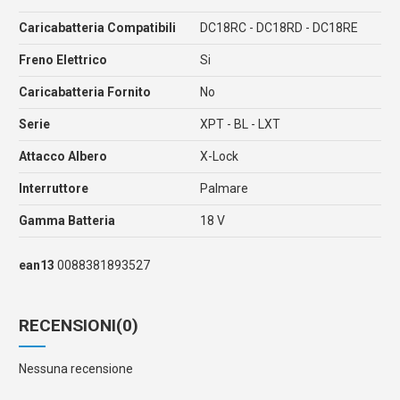
Caricabatteria Compatibili
DC18RC - DC18RD - DC18RE
Freno Elettrico
Si
Caricabatteria Fornito
No
Serie
XPT - BL - LXT
Attacco Albero
X-Lock
Interruttore
Palmare
Gamma Batteria
18 V
ean13
0088381893527
RECENSIONI
(0)
Nessuna recensione