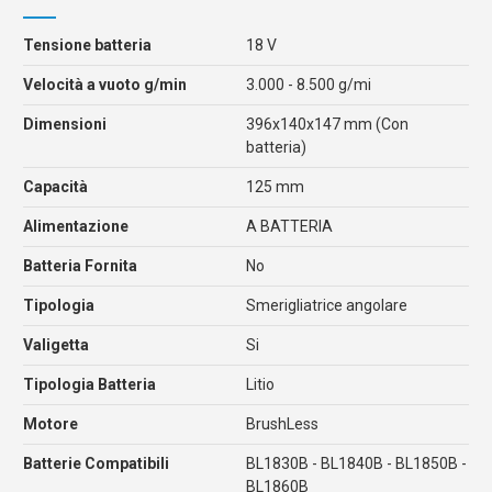
Tensione batteria
18 V
Velocità a vuoto g/min
3.000 - 8.500 g/mi
Dimensioni
396x140x147 mm (Con
batteria)
Capacità
125 mm
Alimentazione
A BATTERIA
Batteria Fornita
No
Tipologia
Smerigliatrice angolare
Valigetta
Si
Tipologia Batteria
Litio
Motore
BrushLess
Batterie Compatibili
BL1830B - BL1840B - BL1850B -
BL1860B