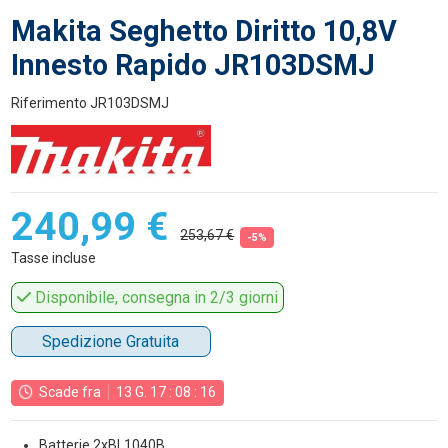
Makita Seghetto Diritto 10,8V
Innesto Rapido JR103DSMJ
Riferimento
JR103DSMJ
240,99 €
253,67 €
-5%
Tasse incluse
Disponibile, consegna in 2/3 giorni
Spedizione Gratuita
Scade fra
13
G.
17
:
08
:
15
Batterie 2xBL1040B