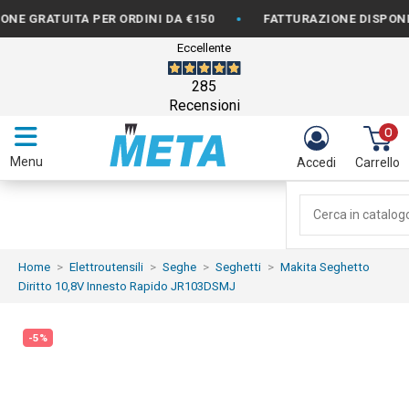
•
RATUITA PER ORDINI DA €150
FATTURAZIONE DISPONIBILE
Eccellente
285
Recensioni
0
Menu
Accedi
Carrello
Home
Elettroutensili
Seghe
Seghetti
Makita Seghetto
Diritto 10,8V Innesto Rapido JR103DSMJ
-5%