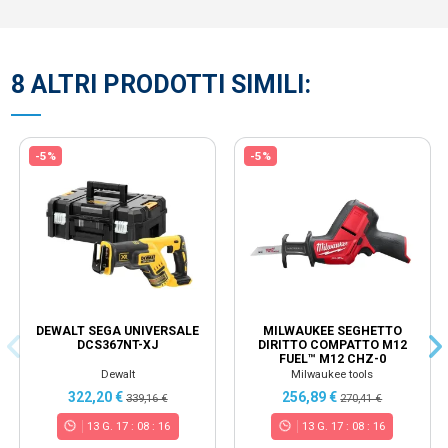
8 ALTRI PRODOTTI SIMILI:
-5%
-5%
DEWALT SEGA UNIVERSALE
MILWAUKEE SEGHETTO
DCS367NT-XJ
DIRITTO COMPATTO M12
FUEL™ M12 CHZ-0
Dewalt
Milwaukee tools
322,20 €
256,89 €
339,16 €
270,41 €
13
G.
17
:
08
:
15
13
G.
17
:
08
:
15