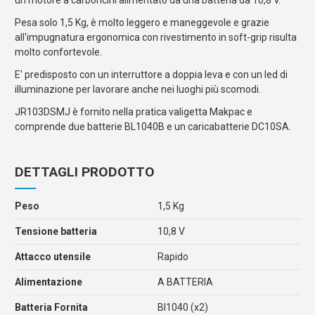
Pesa solo 1,5 Kg, è molto leggero e maneggevole e grazie
all'impugnatura ergonomica con rivestimento in soft-grip risulta
molto confortevole.
E' predisposto con un interruttore a doppia leva e con un led di
illuminazione per lavorare anche nei luoghi più scomodi.
JR103DSMJ è fornito nella pratica valigetta Makpac e
comprende due batterie BL1040B e un caricabatterie DC10SA.
DETTAGLI PRODOTTO
Peso
1,5 Kg
Tensione batteria
10,8 V
Attacco utensile
Rapido
Alimentazione
A BATTERIA
Batteria Fornita
Bl1040 (x2)