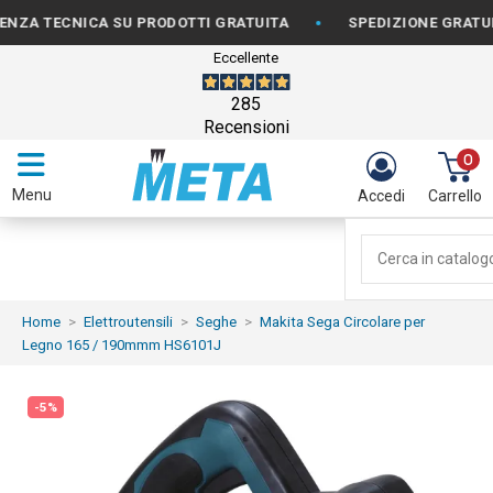
•
TECNICA SU PRODOTTI GRATUITA
SPEDIZIONE GRATUITA PE
Eccellente
285
Recensioni
0
Menu
Accedi
Carrello
Home
Elettroutensili
Seghe
Makita Sega Circolare per
Legno 165 / 190mmm HS6101J
-5%