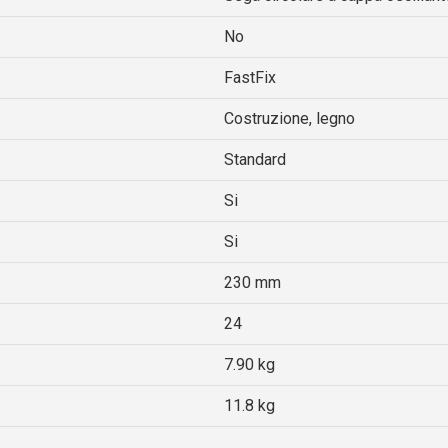
No
FastFix
Costruzione, legno
Standard
Si
Si
230 mm
24
7.90 kg
11.8 kg