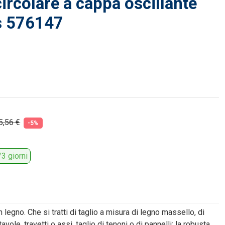
ircolare a cappa oscillante
s 576147
5,56 €
-5%
3 giorni
n legno. Che si tratti di taglio a misura di legno massello, di
tavole, travetti o assi, taglio di tenoni o di pannelli: la robusta