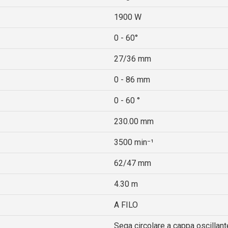
1900 W
0 - 60°
27/36 mm
0 - 86 mm
0 - 60 °
230.00 mm
3500 min⁻¹
62/47 mm
4.30 m
A FILO
Sega circolare a cappa oscillant