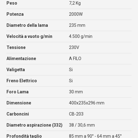
Peso
7,2 Kg
Potenza
2000W
Diametro della lama
235 mm
Velocità a vuoto g/min
4.500 g/min
Tensione
230V
Alimentazione
A FILO
Valigetta
Si
Freno Elettrico
Si
Foro Lama
30 mm
Dimensione
400x235x296 mm
Carboncini
CB-203
Diametro aspirazione (332)
38 / 30,6 mm
Profondità taglio
85 mm a 90° - 64 mm a 45°