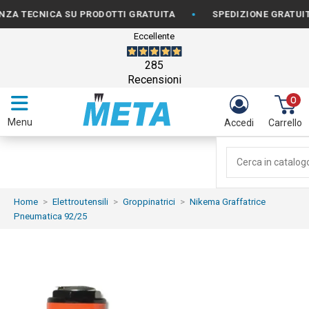
•
ECNICA SU PRODOTTI GRATUITA
SPEDIZIONE GRATUITA PER
Eccellente
285
Recensioni
0
Menu
Accedi
Carrello
Home
Elettroutensili
Groppinatrici
Nikema Graffatrice
Pneumatica 92/25