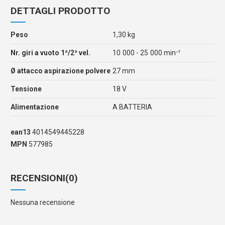
DETTAGLI PRODOTTO
Peso
1,30 kg
Nr. giri a vuoto 1ª/2ª vel.
10 000 - 25 000 min⁻¹
Ø attacco aspirazione polvere
27 mm
Tensione
18 V
Alimentazione
A BATTERIA
ean13
4014549445228
MPN
577985
RECENSIONI
(0)
Nessuna recensione