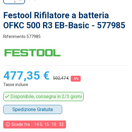
Festool Rifilatore a batteria
OFKC 500 R3 EB-Basic - 577985
Riferimento
577985
477,35 €
502,47 €
-5%
Tasse incluse
Disponibile, consegna in 2/3 giorni
Spedizione Gratuita
Scade fra
14
G.
15
:
10
:
32