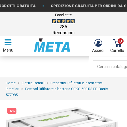
•
I GRATUITA
SPEDIZIONE GRATUITA PER ORDINI DA €150
Eccellente
285
Recensioni
0
Menu
Accedi
Carrello
Home
Elettroutensili
Fresatrici, Rifilatori e Intestatrici
lamellari
Festool Rifilatore a batteria OFKC 500 R3 EB-Basic -
577985
-5%