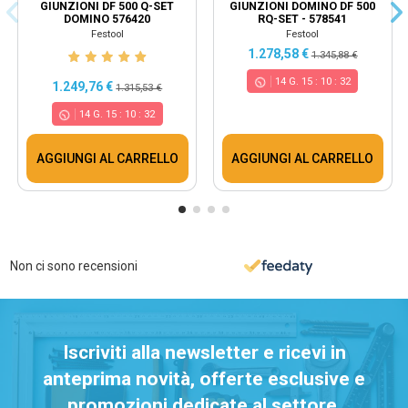
GIUNZIONI DF 500 Q-SET
GIUNZIONI DOMINO DF 500
DOMINO 576420
RQ-SET - 578541
Festool
Festool
1.278,58 €
1.345,88 €
14
G.
15
:
10
:
32
1.249,76 €
1.315,53 €
14
G.
15
:
10
:
32
AGGIUNGI AL CARRELLO
AGGIUNGI AL CARRELLO
Non ci sono recensioni
Iscriviti alla newsletter e ricevi in
anteprima novità, offerte esclusive e
promozioni dedicate al settore.