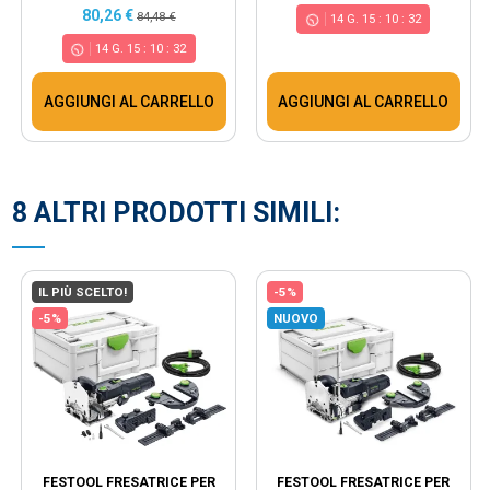
80,26 €
84,48 €
14
G.
15
:
10
:
32
14
G.
15
:
10
:
32
AGGIUNGI AL CARRELLO
AGGIUNGI AL CARRELLO
8 ALTRI PRODOTTI SIMILI:
IL PIÙ SCELTO!
-5%
-5%
NUOVO
FESTOOL FRESATRICE PER
FESTOOL FRESATRICE PER