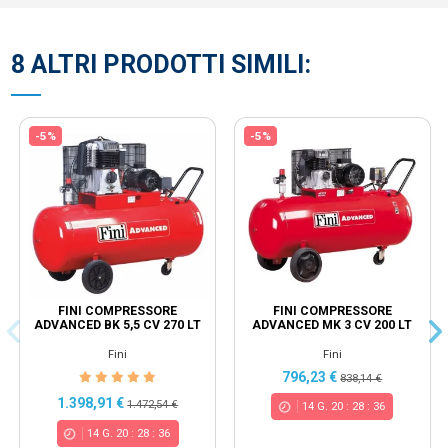
8 ALTRI PRODOTTI SIMILI:
-5%
-5%
FINI COMPRESSORE
FINI COMPRESSORE
ADVANCED BK 5,5 CV 270 LT
ADVANCED MK 3 CV 200 LT
Fini
Fini
796,23 €
838,14 €
1.398,91 €
1.472,54 €
14
G.
20
:
28
:
35
14
G.
20
:
28
:
35