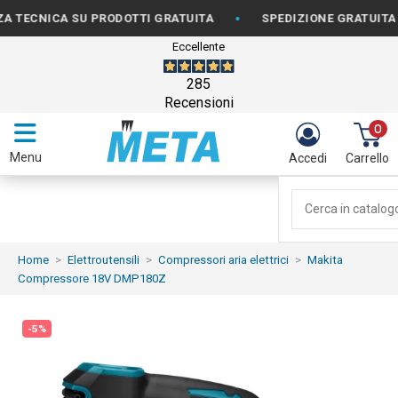
•
NICA SU PRODOTTI GRATUITA
SPEDIZIONE GRATUITA PER O
Eccellente
285
Recensioni
0
Menu
Accedi
Carrello
Home
Elettroutensili
Compressori aria elettrici
Makita
Compressore 18V DMP180Z
-5%