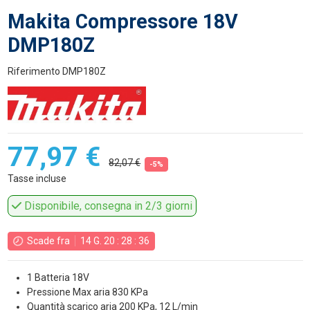
Makita Compressore 18V
DMP180Z
Riferimento
DMP180Z
77,97 €
82,07 €
-5%
Tasse incluse
Disponibile, consegna in 2/3 giorni
Scade fra
14
G.
20
:
28
:
35
1 Batteria 18V
Pressione Max aria 830 KPa
Quantità scarico aria 200 KPa, 12 L/min